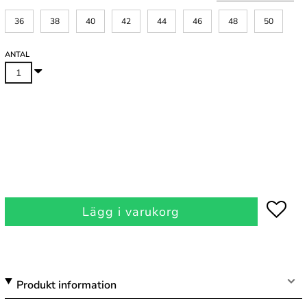
36
38
40
42
44
46
48
50
ANTAL
Lägg i varukorg
Produkt information