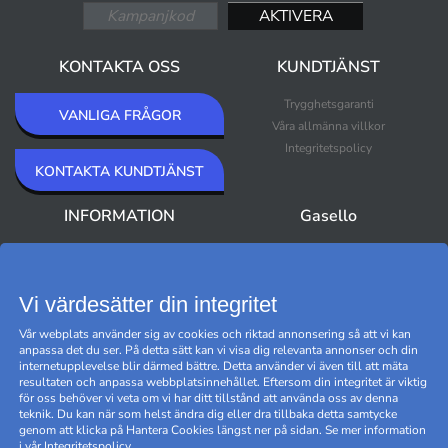
KONTAKTA OSS
KUNDTJÄNST
Trygghetsgaranti
VANLIGA FRÅGOR
Våra allmänna villkor
Integritetspolicy
KONTAKTA KUNDTJÄNST
INFORMATION
Gasello
Om Gasello
Nyheter
Nyhetsbrev
Bästsäljare
Premium Outlet
Vi värdesätter din integritet
Varumärken
Vår webplats använder sig av cookies och riktad annonsering så att vi kan
Black Friday
anpassa det du ser. På detta sätt kan vi visa dig relevanta annonser och din
Hantera cookies
internetupplevelse blir därmed bättre. Detta använder vi även till att mäta
resultaten och anpassa webbplatsinnehållet. Eftersom din integritet är viktig
för oss behöver vi veta om vi har ditt tillstånd att använda oss av denna
teknik. Du kan när som helst ändra dig eller dra tillbaka detta samtycke
genom att klicka på Hantera Cookies längst ner på sidan. Se mer information
i vår
Integritetspolicy
.