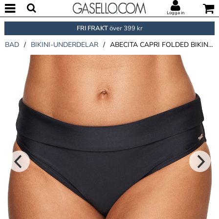
Logga in
FRI FRAKT
över 399 kr
BAD
/
BIKINI-UNDERDELAR
/
ABECITA CAPRI FOLDED BIKINI BRIEF