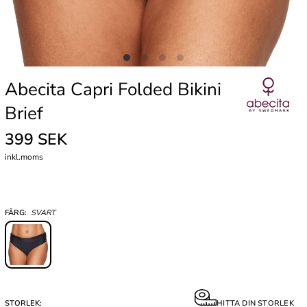
Abecita Capri Folded Bikini
Brief
399 SEK
inkl.moms
FÄRG:
SVART
STORLEK:
HITTA DIN STORLEK