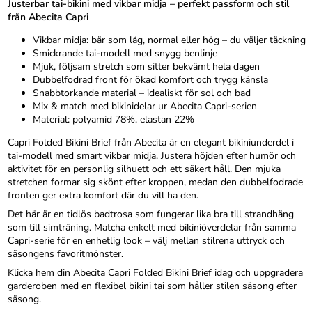
Justerbar tai-bikini med vikbar midja – perfekt passform och stil
från Abecita Capri
Vikbar midja: bär som låg, normal eller hög – du väljer täckning
Smickrande tai-modell med snygg benlinje
Mjuk, följsam stretch som sitter bekvämt hela dagen
Dubbelfodrad front för ökad komfort och trygg känsla
Snabbtorkande material – idealiskt för sol och bad
Mix & match med bikinidelar ur Abecita Capri-serien
Material: polyamid 78%, elastan 22%
Capri Folded Bikini Brief från Abecita är en elegant bikiniunderdel i
tai-modell med smart vikbar midja. Justera höjden efter humör och
aktivitet för en personlig silhuett och ett säkert håll. Den mjuka
stretchen formar sig skönt efter kroppen, medan den dubbelfodrade
fronten ger extra komfort där du vill ha den.
Det här är en tidlös badtrosa som fungerar lika bra till strandhäng
som till simträning. Matcha enkelt med bikiniöverdelar från samma
Capri-serie för en enhetlig look – välj mellan stilrena uttryck och
säsongens favoritmönster.
Klicka hem din Abecita Capri Folded Bikini Brief idag och uppgradera
garderoben med en flexibel bikini tai som håller stilen säsong efter
säsong.