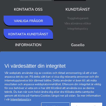
KONTAKTA OSS
KUNDTJÄNST
Trygghetsgaranti
VANLIGA FRÅGOR
Våra allmänna villkor
Integritetspolicy
KONTAKTA KUNDTJÄNST
INFORMATION
Gasello
Om Gasello
Nyheter
Nyhetsbrev
Bästsäljare
Premium Outlet
Vi värdesätter din integritet
Varumärken
Vår webplats använder sig av cookies och riktad annonsering så att vi kan
Black Friday
anpassa det du ser. På detta sätt kan vi visa dig relevanta annonser och din
Hantera cookies
internetupplevelse blir därmed bättre. Detta använder vi även till att mäta
resultaten och anpassa webbplatsinnehållet. Eftersom din integritet är viktig
för oss behöver vi veta om vi har ditt tillstånd att använda oss av denna
teknik. Du kan när som helst ändra dig eller dra tillbaka detta samtycke
genom att klicka på Hantera Cookies längst ner på sidan. Se mer information
i vår
Integritetspolicy
.