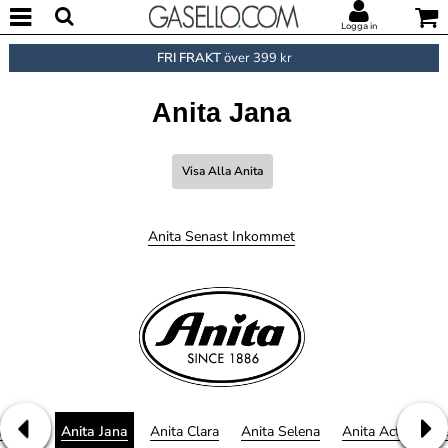
Logga in
FRI FRAKT
över 399 kr
Anita Jana
Visa Alla Anita
Anita Senast Inkommet
rmance
Anita Jana
Anita Clara
Anita Selena
Anita Active Rac