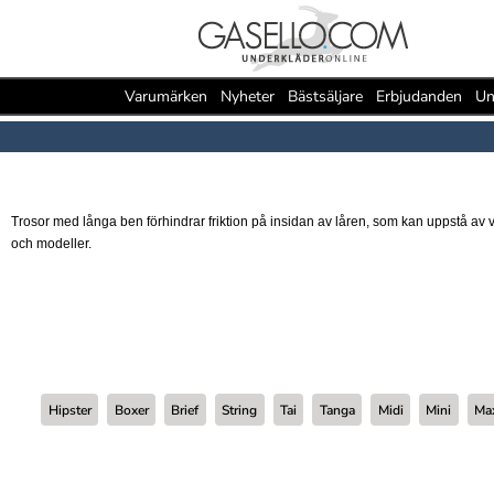
Varumärken
Nyheter
Bästsäljare
Erbjudanden
Un
Trosor med långa ben förhindrar friktion på insidan av låren, som kan uppstå av v
och modeller.
Hipster
Boxer
Brief
String
Tai
Tanga
Midi
Mini
Ma