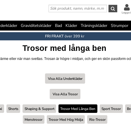
Logga i
derkläder
Graviditetskläder
Bad
Kläder
Träningskläder
Strumpor
FRI FRAKT
över 399 kr
Trosor med långa ben
ärme eller när man svettas. Trosan är högre i midjan, och ger en skön passform och 
Visa Alla Underkläder
Visa Alla Trosor
xi
Shorts
Shaping & Support
Trosor Med Långa Ben
Sport Trosor
Br
Menstrosor
Trosor Med Hög Midja
Rio-Trosor