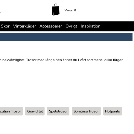
Varor:
0
n
Skor
Vinterkläder
Accessoarer
Övrigt
Inspiration
bekvämlighet. Trosor med långa ben finner du i vårt sortiment i olika färger
azilian Trosor
Graviditet
Spetstrosor
Sömlösa Trosor
Hotpants