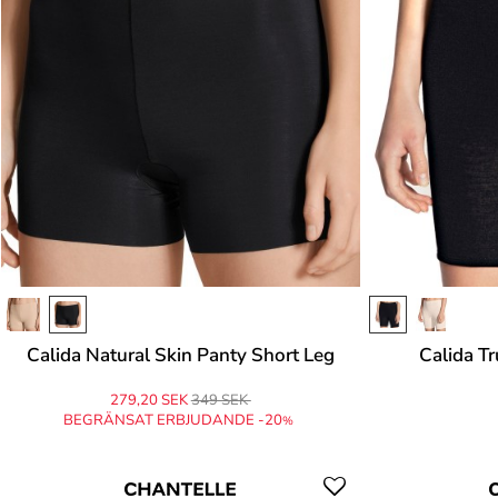
Calida Natural Skin Panty Short Leg
Calida T
279,20 SEK
349 SEK
BEGRÄNSAT ERBJUDANDE -20
%