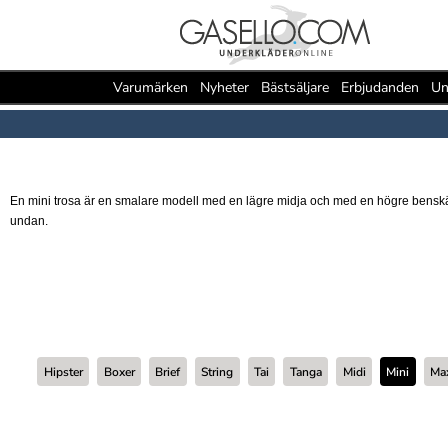
Varumärken
Nyheter
Bästsäljare
Erbjudanden
Un
En mini trosa är en smalare modell med en lägre midja och med en högre benskärnin
undan.
Hipster
Boxer
Brief
String
Tai
Tanga
Midi
Mini
Ma