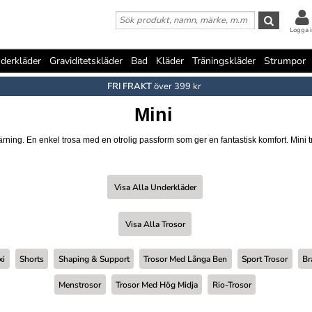
Logga i
derkläder
Graviditetskläder
Bad
Kläder
Träningskläder
Strumpor
FRI FRAKT
över 399 kr
Mini
g. En enkel trosa med en otrolig passform som ger en fantastisk komfort. Mini trosa
Visa Alla Underkläder
Visa Alla Trosor
xi
Shorts
Shaping & Support
Trosor Med Långa Ben
Sport Trosor
Br
Menstrosor
Trosor Med Hög Midja
Rio-Trosor