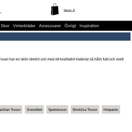
Varor:
0
n
Skor
Vinterkläder
Accessoarer
Övrigt
Inspiration
n har en skön stretch och med ett kvalitativt material så hålls fukt och svett
azilian Trosor
Graviditet
Spetstrosor
Sömlösa Trosor
Hotpants