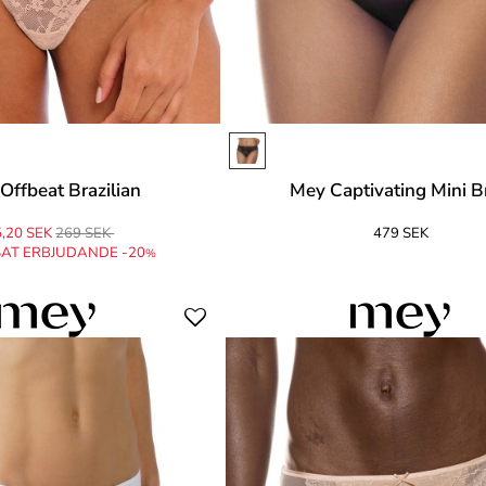
Offbeat Brazilian
Mey Captivating Mini Br
,20 SEK
269 SEK
479 SEK
AT ERBJUDANDE -20
%