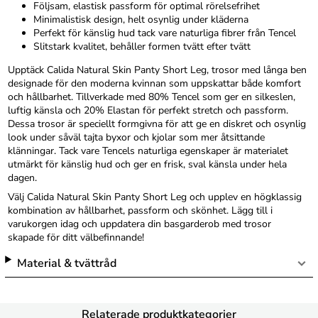
Följsam, elastisk passform för optimal rörelsefrihet
Minimalistisk design, helt osynlig under kläderna
Perfekt för känslig hud tack vare naturliga fibrer från Tencel
Slitstark kvalitet, behåller formen tvätt efter tvätt
Upptäck Calida Natural Skin Panty Short Leg, trosor med långa ben
designade för den moderna kvinnan som uppskattar både komfort
och hållbarhet. Tillverkade med 80% Tencel som ger en silkeslen,
luftig känsla och 20% Elastan för perfekt stretch och passform.
Dessa trosor är speciellt formgivna för att ge en diskret och osynlig
look under såväl tajta byxor och kjolar som mer åtsittande
klänningar. Tack vare Tencels naturliga egenskaper är materialet
utmärkt för känslig hud och ger en frisk, sval känsla under hela
dagen.
Välj Calida Natural Skin Panty Short Leg och upplev en högklassig
kombination av hållbarhet, passform och skönhet. Lägg till i
varukorgen idag och uppdatera din basgarderob med trosor
skapade för ditt välbefinnande!
Material & tvättråd
Relaterade produktkategorier