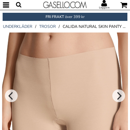
Logga in
FRI FRAKT
över 399 kr
UNDERKLÄDER
/
TROSOR
/
CALIDA NATURAL SKIN PANTY SHORT LEG