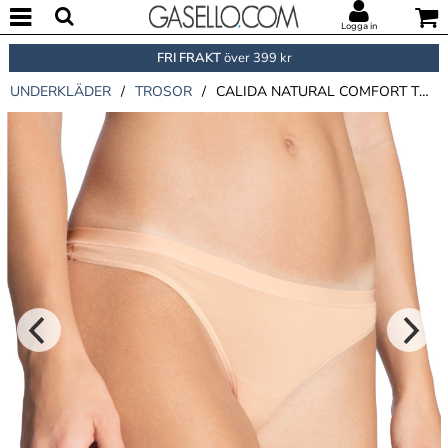
Logga in
FRI FRAKT
över 399 kr
UNDERKLÄDER
/
TROSOR
/
CALIDA NATURAL COMFORT THONG