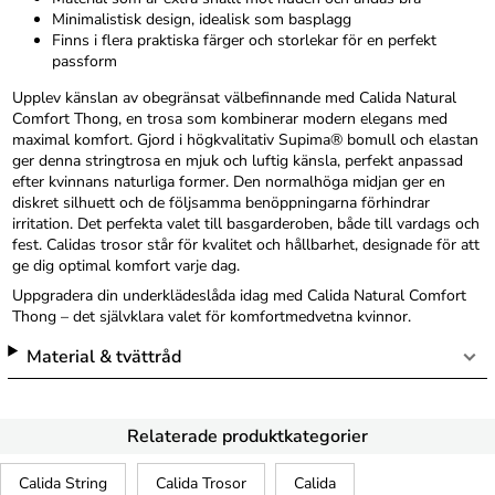
Minimalistisk design, idealisk som basplagg
Finns i flera praktiska färger och storlekar för en perfekt
passform
Upplev känslan av obegränsat välbefinnande med Calida Natural
Comfort Thong, en trosa som kombinerar modern elegans med
maximal komfort. Gjord i högkvalitativ Supima® bomull och elastan
ger denna stringtrosa en mjuk och luftig känsla, perfekt anpassad
efter kvinnans naturliga former. Den normalhöga midjan ger en
diskret silhuett och de följsamma benöppningarna förhindrar
irritation. Det perfekta valet till basgarderoben, både till vardags och
fest. Calidas trosor står för kvalitet och hållbarhet, designade för att
ge dig optimal komfort varje dag.
Uppgradera din underklädeslåda idag med Calida Natural Comfort
Thong – det självklara valet för komfortmedvetna kvinnor.
Material & tvättråd
Relaterade produktkategorier
Calida String
Calida Trosor
Calida