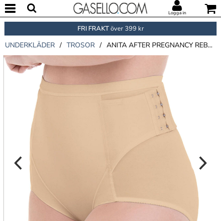
Logga in
FRI FRAKT
över 399 kr
UNDERKLÄDER
/
TROSOR
/
ANITA AFTER PREGNANCY REBELT PANTY