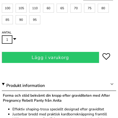
100
105
110
60
65
70
75
80
85
90
95
ANTAL
Lägg i varukorg
Produkt information
Forma och stöd bekvämt din kropp efter graviditeten med After
Pregnancy Rebelt Panty från Anita
Effektiv shaping-trosa speciellt designad efter graviditet
Justerbar bredd med praktisk kardborreknäppning framtill