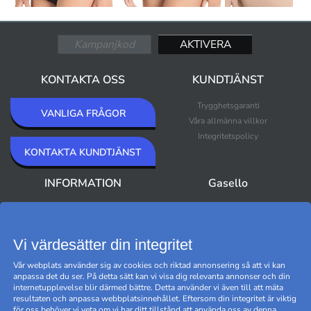
KONTAKTA OSS
KUNDTJÄNST
Trygghetsgaranti
VANLIGA FRÅGOR
Våra allmänna villkor
Integritetspolicy
KONTAKTA KUNDTJÄNST
INFORMATION
Gasello
Om Gasello
Nyheter
Nyhetsbrev
Bästsäljare
Premium Outlet
Vi värdesätter din integritet
Varumärken
Vår webplats använder sig av cookies och riktad annonsering så att vi kan
Black Friday
anpassa det du ser. På detta sätt kan vi visa dig relevanta annonser och din
Hantera cookies
internetupplevelse blir därmed bättre. Detta använder vi även till att mäta
resultaten och anpassa webbplatsinnehållet. Eftersom din integritet är viktig
för oss behöver vi veta om vi har ditt tillstånd att använda oss av denna