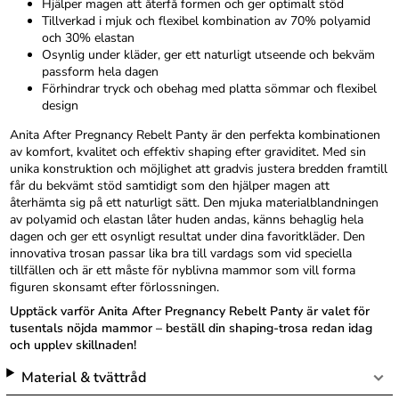
Hjälper magen att återfå formen och ger optimalt stöd
Tillverkad i mjuk och flexibel kombination av 70% polyamid
och 30% elastan
Osynlig under kläder, ger ett naturligt utseende och bekväm
passform hela dagen
Förhindrar tryck och obehag med platta sömmar och flexibel
design
Anita After Pregnancy Rebelt Panty är den perfekta kombinationen
av komfort, kvalitet och effektiv shaping efter graviditet. Med sin
unika konstruktion och möjlighet att gradvis justera bredden framtill
får du bekvämt stöd samtidigt som den hjälper magen att
återhämta sig på ett naturligt sätt. Den mjuka materialblandningen
av polyamid och elastan låter huden andas, känns behaglig hela
dagen och ger ett osynligt resultat under dina favoritkläder. Den
innovativa trosan passar lika bra till vardags som vid speciella
tillfällen och är ett måste för nyblivna mammor som vill forma
figuren skonsamt efter förlossningen.
Upptäck varför Anita After Pregnancy Rebelt Panty är valet för
tusentals nöjda mammor – beställ din shaping-trosa redan idag
och upplev skillnaden!
Material & tvättråd