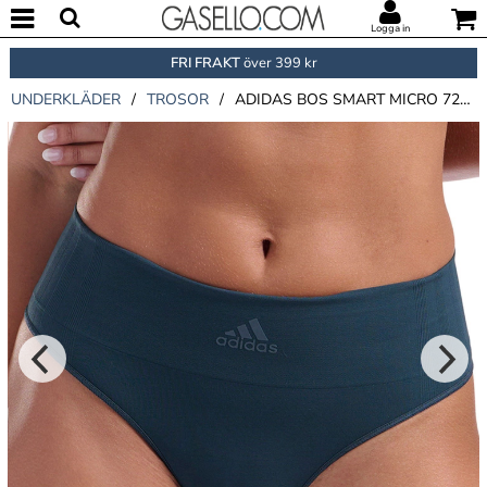
Logga in
FRI FRAKT
över 399 kr
UNDERKLÄDER
/
TROSOR
/
ADIDAS BOS SMART MICRO 720 SEAMLESS THONG