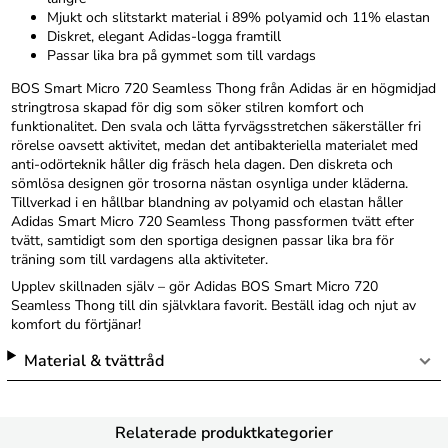
Mjukt och slitstarkt material i 89% polyamid och 11% elastan
Diskret, elegant Adidas-logga framtill
Passar lika bra på gymmet som till vardags
BOS Smart Micro 720 Seamless Thong från Adidas är en högmidjad
stringtrosa skapad för dig som söker stilren komfort och
funktionalitet. Den svala och lätta fyrvägsstretchen säkerställer fri
rörelse oavsett aktivitet, medan det antibakteriella materialet med
anti-odörteknik håller dig fräsch hela dagen. Den diskreta och
sömlösa designen gör trosorna nästan osynliga under kläderna.
Tillverkad i en hållbar blandning av polyamid och elastan håller
Adidas Smart Micro 720 Seamless Thong passformen tvätt efter
tvätt, samtidigt som den sportiga designen passar lika bra för
träning som till vardagens alla aktiviteter.
Upplev skillnaden själv – gör Adidas BOS Smart Micro 720
Seamless Thong till din självklara favorit. Beställ idag och njut av
komfort du förtjänar!
Material & tvättråd
Relaterade produktkategorier