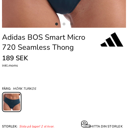
Adidas BOS Smart Micro
720 Seamless Thong
189 SEK
inkl.moms
FÄRG:
MÖRK TURKOS
STORLEK:
Sista på lager! 2 st kvar.
HITTA DIN STORLEK