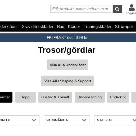
Logga i
derkläder
Graviditetskläder
Bad
Kläder
Träningskläder
Strumpor
FRI FRAKT
över 399 kr
Trosor/gördlar
Visa Alla Underkläder
Visa Alla Shaping & Support
ördlar
Topp
Bustier & Korsett
Underklänning
Underkjol
TORLEK
VARUMÄRKEN
MATERIAL