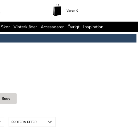
Varor:
0
n
Skor
Vinterkläder
Accessoarer
Övrigt
Inspiration
Body
SORTERA EFTER