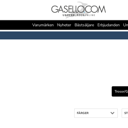
Varumärken
Nyheter
Bästsäljare
Erbjudanden
Un
Trosor/g
FÄRGER
S