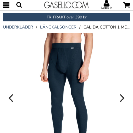
Logga in
FRI FRAKT
över 399 kr
UNDERKLÄDER
/
LÅNGKALSONGER
/
CALIDA COTTON 1 MEN LONGS 26912