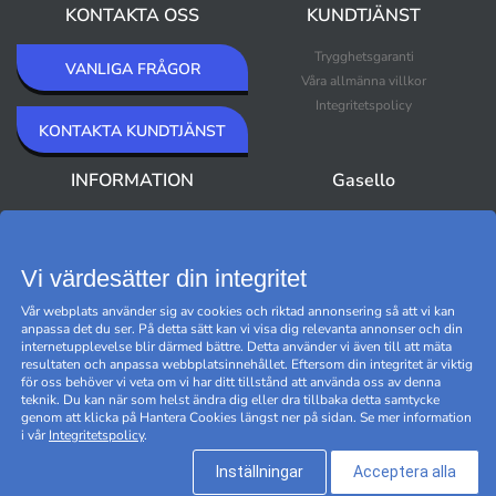
KONTAKTA OSS
KUNDTJÄNST
Trygghetsgaranti
VANLIGA FRÅGOR
Våra allmänna villkor
Integritetspolicy
KONTAKTA KUNDTJÄNST
INFORMATION
Gasello
Om Gasello
Nyheter
Nyhetsbrev
Bästsäljare
Premium Outlet
Vi värdesätter din integritet
Varumärken
Vår webplats använder sig av cookies och riktad annonsering så att vi kan
Black Friday
anpassa det du ser. På detta sätt kan vi visa dig relevanta annonser och din
Hantera cookies
internetupplevelse blir därmed bättre. Detta använder vi även till att mäta
resultaten och anpassa webbplatsinnehållet. Eftersom din integritet är viktig
för oss behöver vi veta om vi har ditt tillstånd att använda oss av denna
teknik. Du kan när som helst ändra dig eller dra tillbaka detta samtycke
genom att klicka på Hantera Cookies längst ner på sidan. Se mer information
i vår
Integritetspolicy
.
Inställningar
Acceptera alla
@ 2026 Timarco International AB. Alla rättigheter reserverade.