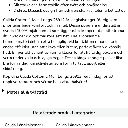
Slitstarka och formstabila efter tvätt och användning
Diskret, klassisk design från schweiziska kvalitetsmärket Calida
Calida Cotton 1 Men Longs 26912 är långkalsonger för dig som
prioriterar både komfort och kvalitet. Dessa populära underställ är
sydda i 100% mjuk bomull som ligger nära kroppen utan att strama
åt, vilket ger dig optimal rörelsefrihet. Det skonsamma
bomullsmaterialet är extra behagligt vid kontakt med huden och
andas effektivt utan att skava eller irritera, perfekt även vid känslig
hud. En perfekt variant av varma kläder för att hålla dig bekväm och
varm under kalla och kyliga dagar. Dessa långkalsonger passar lika
bra för vardagliga aktiviteter som för friluftsliv, sport eller
skidåkning.
Köp dina Calida Cotton 1 Men Longs 26912 redan idag för att
uppleva komfort och värme hela vinterhalvåret!
Material & tvättråd
Relaterade produktkategorier
Calida Långkalsonger
Calida Långkalsonger