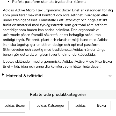
Perfekt passform utan att trycka eller klämma
Adidas Active Micro Flex Ergonomic Boxer Brief är kalsongen för dig
som prioriterar maximal komfort och rörelsefrihet i vardagen eller
under träningspasset. Framställd i ett lättviktigt och högelastiskt
funktionsmaterial med fyrvägsstretch som ger total rörelsefrihet
samtidigt som huden kan andas bekvämt. Den ergonomiskt
utformade påsen framtill säkerställer ett behagligt stöd utan
onödigt tryck. Ett brett, plant och elastiskt midjeband med Adidas
ikoniska logotyp ger en stilren design och optimal passform.
Stilmedveten och sportig med traditionella Adidas-ränder längs
benen gör detta till en given favorit i din underklädeslåda.
Upplev skillnaden med ergonomiska Adidas Active Micro Flex Boxer
Brief – köp idag och unna dig komfort som håller hela dagen!
Material & tvättråd
Relaterade produktkategorier
adidas Boxer
adidas Kalsonger
adidas
Boxer