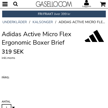
Logga in
FRI FRAKT
över 399 kr
UNDERKLÄDER
/
KALSONGER
/
ADIDAS ACTIVE MICRO FLEX ERGONOMIC BOXER BRIEF
Adidas Active Micro Flex
Ergonomic Boxer Brief
319 SEK
inkl.moms
FÄRG:
ANTAL