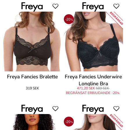
BEGRÄNSAD
-20
%
Freya Fancies Bralette
Freya Fancies Underwire
Longline Bra
319 SEK
471,20 SEK
589 SEK
BEGRÄNSAT ERBJUDANDE -20
%
BEGRÄNSAD
-20
%