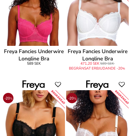
Freya Fancies Underwire
Freya Fancies Underwire
Longline Bra
Longline Bra
589 SEK
471,20 SEK
589 SEK
BEGRÄNSAT ERBJUDANDE -20
%
BEGRÄNSAD
BEGRÄNSAD
-20
-20
%
%