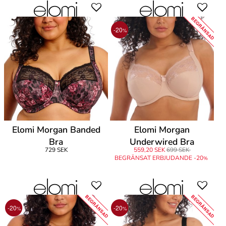
BEGRÄNSAD
-20
%
Elomi Morgan Banded
Elomi Morgan
Bra
Underwired Bra
729 SEK
559,20 SEK
699 SEK
BEGRÄNSAT ERBJUDANDE -20
%
BEGRÄNSAD
BEGRÄNSAD
-20
-20
%
%