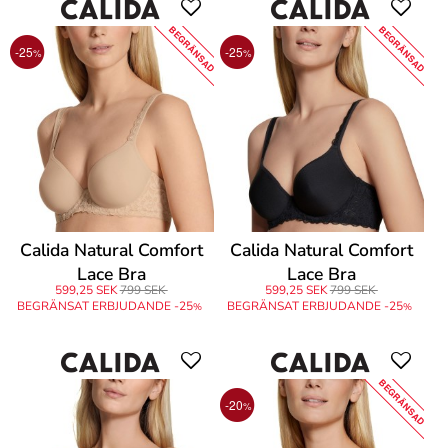
BEGRÄNSAD
BEGRÄNSAD
-25
-25
%
%
Calida Natural Comfort
Calida Natural Comfort
Lace Bra
Lace Bra
599,25 SEK
799 SEK
599,25 SEK
799 SEK
BEGRÄNSAT ERBJUDANDE -25
BEGRÄNSAT ERBJUDANDE -25
%
%
BEGRÄNSAD
-20
%