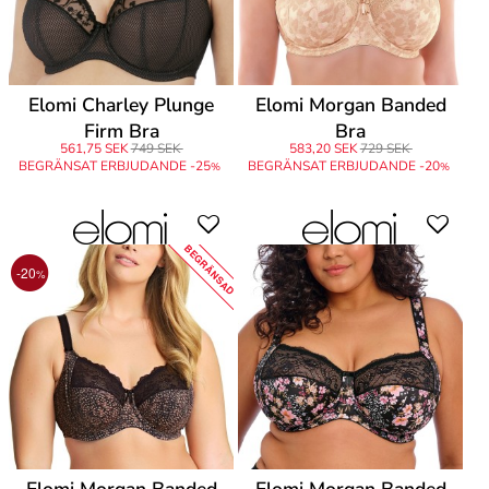
Elomi Charley Plunge
Elomi Morgan Banded
Firm Bra
Bra
561,75 SEK
749 SEK
583,20 SEK
729 SEK
BEGRÄNSAT ERBJUDANDE -25
BEGRÄNSAT ERBJUDANDE -20
%
%
BEGRÄNSAD
-20
%