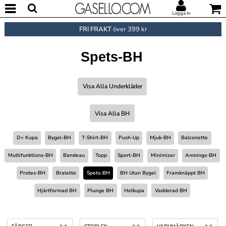
Logga in
FRI FRAKT
över 399 kr
Spets-BH
Visa Alla Underkläder
Visa Alla BH
D+ Kupa
Bygel-BH
T-Shirt-BH
Push-Up
Mjuk-BH
Balconette
Multifunktions-BH
Bandeau
Topp
Sport-BH
Minimizer
Amnings-BH
Protes-BH
Bralette
Spets-BH
BH Utan Bygel
Framknäppt BH
Hjärtformad BH
Plunge BH
Helkupa
Vadderad BH