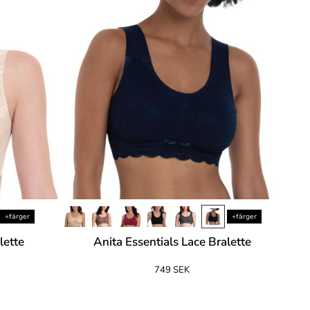
+färger
+färger
lette
Anita Essentials Lace Bralette
749 SEK