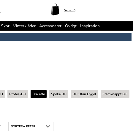
Varor:
0
n
Skor
Vinterkläder
Accessoarer
Övrigt
Inspiration
BH
Protes-BH
Bralette
Spets-BH
BH Utan Bygel
Framknäppt BH
SORTERA EFTER