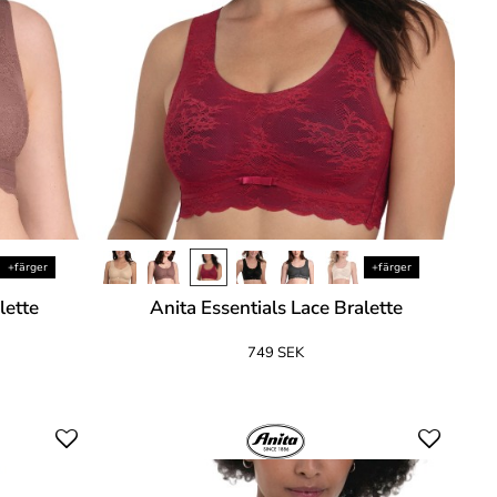
+färger
+färger
lette
Anita Essentials Lace Bralette
749 SEK