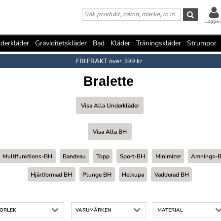
Logga i
derkläder
Graviditetskläder
Bad
Kläder
Träningskläder
Strumpor
FRI FRAKT
över 399 kr
Bralette
Visa Alla Underkläder
Visa Alla BH
Multifunktions-BH
Bandeau
Topp
Sport-BH
Minimizer
Amnings-
Hjärtformad BH
Plunge BH
Helkupa
Vadderad BH
TORLEK
VARUMÄRKEN
MATERIAL