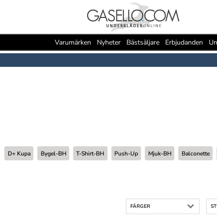
Varumärken
Nyheter
Bästsäljare
Erbjudanden
Un
D+ Kupa
Bygel-BH
T-Shirt-BH
Push-Up
Mjuk-BH
Balconette
FÄRGER
S