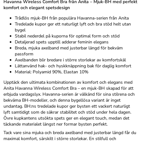
Havanna Wireless Comfort Bra från Anita – Mjuk-BH med perfekt
komfort och elegant spetsdesign
Trådlös mjuk-BH från populära Havanna-serien från Anita
Tredelade kupor ger ett naturligt lyft och bra stöd helt utan
bygel
Stabil nederdel på kuporna för optimal form och stöd
Detaljerad spets upptill adderar feminin elegans
Breda, mjuka axelband med justerbar längd för bekväm
passform
Axelbanden blir bredare i större storlekar av komfortskäl
Lättanvänd hak- och hyskknäppning bak för daglig komfort
Material: Polyamid 90%, Elastan 10%
Upptäck den ultimata kombinationen av komfort och elegans med
Anita Havanna Wireless Comfort Bra – en mjuk-BH skapad för att
erbjuda vardagslyx. Havanna-serien är välkänd för sina stilrena och
bekväma BH-modeller, och denna bygellösa variant är inget
undantag. BH:ns tredelade kupor ger bysten ett vackert naturligt
lyft samtidigt som de säkrar stabilitet och stöd under hela dagen.
Övre kupkantens utsökta spets ger en elegant touch, medan det
täckande materialet längst ner formar bysten perfekt.
Tack vare sina mjuka och breda axelband med justerbar längd får du
maximal komfort, särskilt i större storlekar. En stilfull och