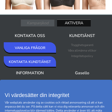
KONTAKTA OSS
KUNDTJÄNST
Trygghetsgaranti
VANLIGA FRÅGOR
Våra allmänna villkor
Integritetspolicy
KONTAKTA KUNDTJÄNST
INFORMATION
Gasello
Om Gasello
Nyheter
Nyhetsbrev
Bästsäljare
Premium Outlet
Vi värdesätter din integritet
Varumärken
Vår webplats använder sig av cookies och riktad annonsering så att vi kan
Black Friday
anpassa det du ser. På detta sätt kan vi visa dig relevanta annonser och din
Hantera cookies
internetupplevelse blir därmed bättre. Detta använder vi även till att mäta