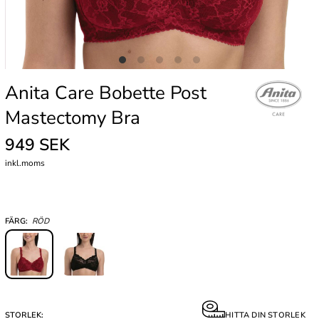
Anita Care Bobette Post
Mastectomy Bra
949 SEK
inkl.moms
FÄRG:
RÖD
STORLEK:
HITTA DIN STORLEK