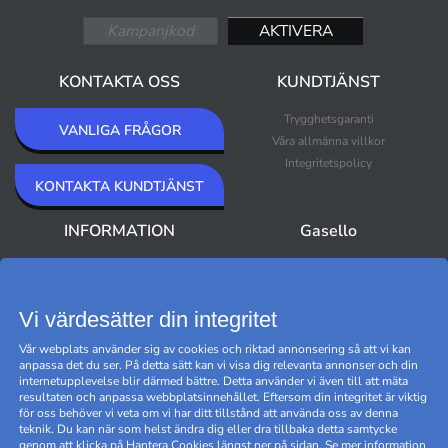
KONTAKTA OSS
KUNDTJÄNST
Trygghetsgaranti
VANLIGA FRÅGOR
Våra allmänna villkor
Integritetspolicy
KONTAKTA KUNDTJÄNST
INFORMATION
Gasello
Om Gasello
Nyheter
Nyhetsbrev
Bästsäljare
Premium Outlet
Vi värdesätter din integritet
Varumärken
Vår webplats använder sig av cookies och riktad annonsering så att vi kan
Black Friday
anpassa det du ser. På detta sätt kan vi visa dig relevanta annonser och din
Hantera cookies
internetupplevelse blir därmed bättre. Detta använder vi även till att mäta
resultaten och anpassa webbplatsinnehållet. Eftersom din integritet är viktig
för oss behöver vi veta om vi har ditt tillstånd att använda oss av denna
teknik. Du kan när som helst ändra dig eller dra tillbaka detta samtycke
genom att klicka på Hantera Cookies längst ner på sidan. Se mer information