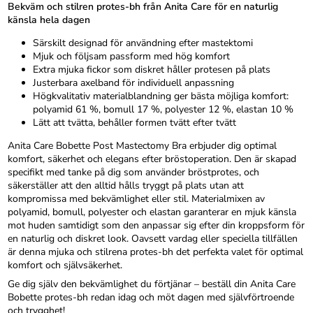
Bekväm och stilren protes-bh från Anita Care för en naturlig
känsla hela dagen
Särskilt designad för användning efter mastektomi
Mjuk och följsam passform med hög komfort
Extra mjuka fickor som diskret håller protesen på plats
Justerbara axelband för individuell anpassning
Högkvalitativ materialblandning ger bästa möjliga komfort:
polyamid 61 %, bomull 17 %, polyester 12 %, elastan 10 %
Lätt att tvätta, behåller formen tvätt efter tvätt
Anita Care Bobette Post Mastectomy Bra erbjuder dig optimal
komfort, säkerhet och elegans efter bröstoperation. Den är skapad
specifikt med tanke på dig som använder bröstprotes, och
säkerställer att den alltid hålls tryggt på plats utan att
kompromissa med bekvämlighet eller stil. Materialmixen av
polyamid, bomull, polyester och elastan garanterar en mjuk känsla
mot huden samtidigt som den anpassar sig efter din kroppsform för
en naturlig och diskret look. Oavsett vardag eller speciella tillfällen
är denna mjuka och stilrena protes-bh det perfekta valet för optimal
komfort och självsäkerhet.
Ge dig själv den bekvämlighet du förtjänar – beställ din Anita Care
Bobette protes-bh redan idag och möt dagen med självförtroende
och trygghet!