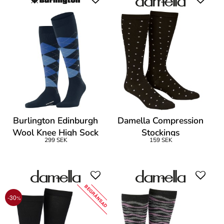
Burlington Edinburgh
Damella Compression
Wool Knee High Sock
Stockings
299 SEK
159 SEK
BEGRÄNSAD
-30
%