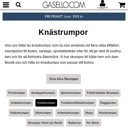
Logga in
FRI FRAKT
över 399 kr
Knästrumpor
Hos oss hittar du knästrumpor som du kan använda vid flera olika tillfällen,
exempelvis till festen, vardags, sportaktiviteter eller för att ge stöd åt svullna
ben och för att förhindra åderbråck. Vi har strumpor till både herr och dam.
Besök oss och hitta en knästrumpa som passar ditt behov.
Visa Alla Strumpor
Finstrumpor
Vardagsstrumpor
Sportstrumpor
Fotförstärkta Strumpor
Ankelstrumpor
Knästrumpor
Funktions/stödstrumpor
Raggsockor
Halkstrumpor
Ullstrumpor
Arbetsstrumpor
Steps
Mysstrumpor
Strumpor Med Lös Resår
Ballerina
No Show