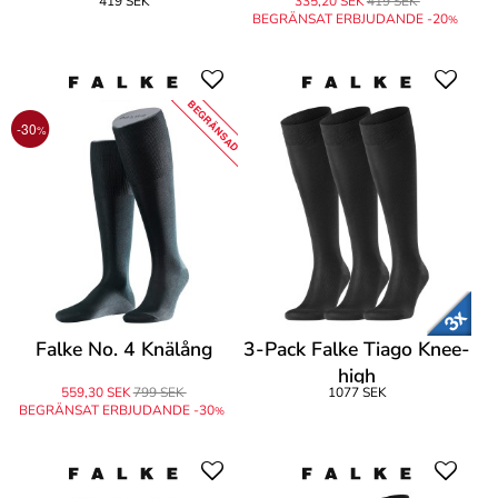
419 SEK
335,20 SEK
419 SEK
BEGRÄNSAT ERBJUDANDE -20
%
BEGRÄNSAD
-30
%
Falke No. 4 Knälång
3-Pack Falke Tiago Knee-
high
559,30 SEK
799 SEK
1077 SEK
BEGRÄNSAT ERBJUDANDE -30
%