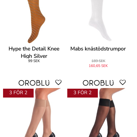
Hype the Detail Knee
Mabs knästödstrumpor
High Silver
99 SEK
189 SEK
160,65 SEK
3 FÖR 2
3 FÖR 2