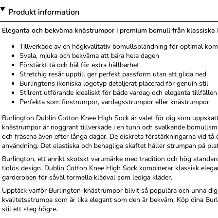
Produkt information
Eleganta och bekväma knästrumpor i premium bomull från klassiska 
Tillverkade av en högkvalitativ bomullsblandning för optimal k
Svala, mjuka och bekväma att bära hela dagen
Förstärkt tå och häl för extra hållbarhet
Stretchig resår upptill ger perfekt passform utan att glida ned
Burlingtons ikoniska logotyp detaljerat placerad för genuin stil
Stilrent utförande idealiskt för både vardag och eleganta tillfällen
Perfekta som finstrumpor, vardagsstrumpor eller knästrumpor
Burlington Dublin Cotton Knee High Sock är valet för dig som uppskatta
knästrumpor är noggrant tillverkade i en tunn och svalkande bomullsmix
och fräscha även efter långa dagar. De diskreta förstärkningarna vid tå
användning. Det elastiska och behagliga skaftet håller strumpan på pla
Burlington, ett anrikt skotskt varumärke med tradition och hög standa
tidlös design. Dublin Cotton Knee High Sock kombinerar klassisk elega
garderoben för såväl formella klädval som lediga kläder.
Upptäck varför Burlington-knästrumpor blivit så populära och unna dig 
kvalitetsstrumpa som är lika elegant som den är bekväm. Köp dina Burl
stil ett steg högre.