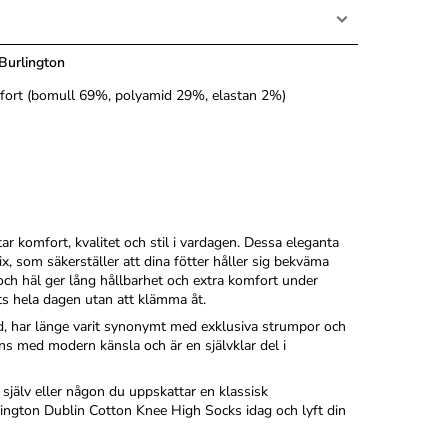
Burlington
omfort (bomull 69%, polyamid 29%, elastan 2%)
r komfort, kvalitet och stil i vardagen. Dessa eleganta
, som säkerställer att dina fötter håller sig bekväma
 och häl ger lång hållbarhet och extra komfort under
ts hela dagen utan att klämma åt.
rd, har länge varit synonymt med exklusiva strumpor och
ns med modern känsla och är en självklar del i
själv eller någon du uppskattar en klassisk
ington Dublin Cotton Knee High Socks idag och lyft din