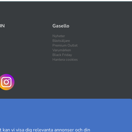
ON
Gasello
Nyheter
Bästsäljare
Premium Outlet
Varumärken
Black Friday
Hantera cookies
HANDLA TRYGGT
t kan vi visa dig relevanta annonser och din