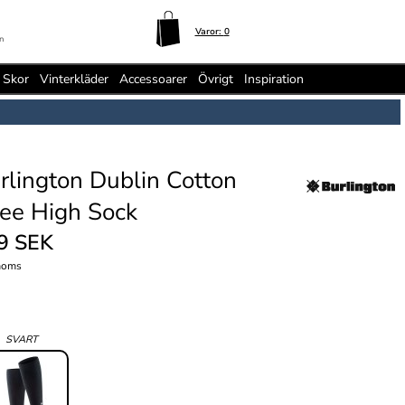
Varor:
0
n
Skor
Vinterkläder
Accessoarer
Övrigt
Inspiration
rlington Dublin Cotton
ee High Sock
9 SEK
moms
:
SVART