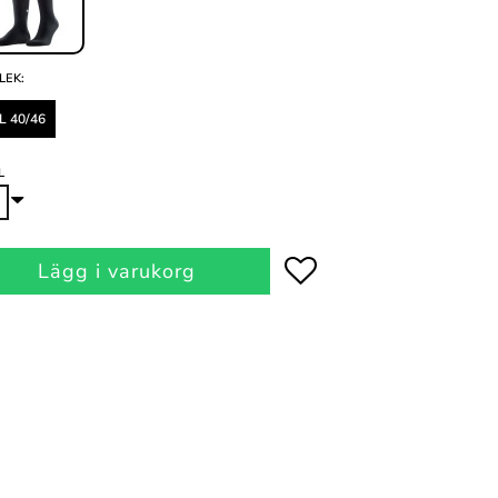
LEK:
L 40/46
L
Lägg i varukorg