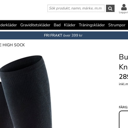
Logga i
derkläder
Graviditetskläder
Bad
Kläder
Träningskläder
Strumpor
FRI FRAKT
över 399 kr
E HIGH SOCK
Bu
Kn
28
inkl.
FÄRG