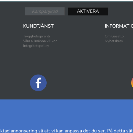
KUNDTJÄNST
INFORMATI
Trygghetsgaranti
Om Gasello
Våra allmänna villkor
Nyhetsbrev
Integritetspolicy
BETALNINGSALTERNATIV
ktad annonsering så att vi kan anpassa det du ser. På detta sät