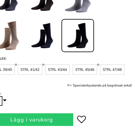
LEK:
L 39/40
STRL 41/42
STRL 43/44
STRL 45/46
STRL 47/48
⭐
= Specialerbjudande på begränsat antal!
L
Lägg i varukorg