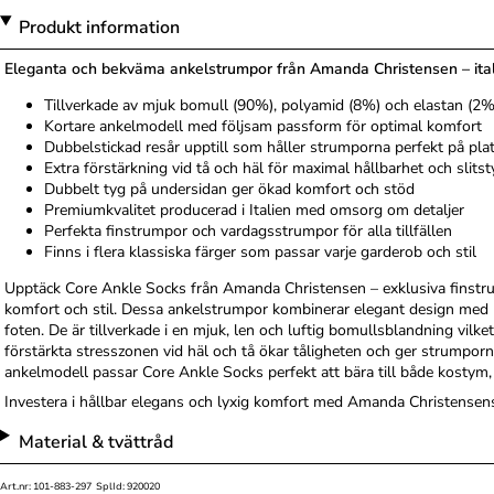
Produkt information
Eleganta och bekväma ankelstrumpor från Amanda Christensen – itali
Tillverkade av mjuk bomull (90%), polyamid (8%) och elastan (2%
Kortare ankelmodell med följsam passform för optimal komfort
Dubbelstickad resår upptill som håller strumporna perfekt på pla
Extra förstärkning vid tå och häl för maximal hållbarhet och slitst
Dubbelt tyg på undersidan ger ökad komfort och stöd
Premiumkvalitet producerad i Italien med omsorg om detaljer
Perfekta finstrumpor och vardagsstrumpor för alla tillfällen
Finns i flera klassiska färger som passar varje garderob och stil
Upptäck Core Ankle Socks från Amanda Christensen – exklusiva finstrump
komfort och stil. Dessa ankelstrumpor kombinerar elegant design med
foten. De är tillverkade i en mjuk, len och luftig bomullsblandning vilk
förstärkta stresszonen vid häl och tå ökar tåligheten och ger strumporn
ankelmodell passar Core Ankle Socks perfekt att bära till både kostym, 
Investera i hållbar elegans och lyxig komfort med Amanda Christensen
Material & tvättråd
Art.nr: 101-883-297 SplId: 920020