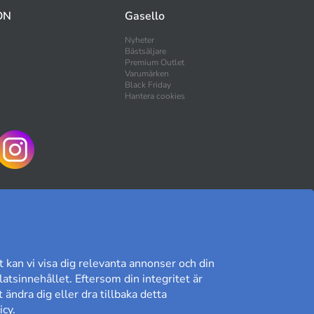
ON
Gasello
Nyheter
Bästsäljare
Premium Outlet
Varumärken
Black Friday
Hantera cookies
HANDLA TRYGGT
t kan vi visa dig relevanta annonser och din
atsinnehållet. Eftersom din integritet är
 ändra dig eller dra tillbaka detta
Kundomdöme på Prisjakt
icy
.
8,89/10