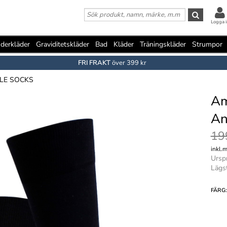
Logga i
derkläder
Graviditetskläder
Bad
Kläder
Träningskläder
Strumpor
FRI FRAKT
över 399 kr
LE SOCKS
Am
An
19
inkl.
Ursp
Lägs
FÄRG