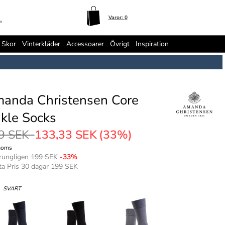
Varor:
0
n
Skor
Vinterkläder
Accessoarer
Övrigt
Inspiration
anda Christensen Core
kle Socks
9 SEK
133,33 SEK
(33%)
moms
rungligen
199 SEK
-33%
ta Pris 30 dagar 199 SEK
:
SVART