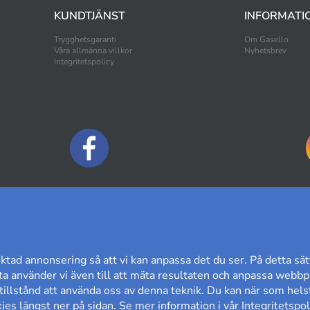
KUNDTJÄNST
INFORMATI
Trygghetsgaranti
Om Gasello
Våra allmänna villkor
Nyhetsbrev
Integritetspolicy
BETALNINGSALTERNATIV
ktad annonsering så att vi kan anpassa det du ser. På detta sät
a använder vi även till att mäta resultaten och anpassa webbpl
t tillstånd att använda oss av denna teknik. Du kan när som helst
es längst ner på sidan. Se mer information i vår
Integritetspol