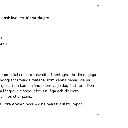
ensk kvalitet för vardagen.
)
ts
yrka
or i italiensk toppkvalitet framtagna för din dagliga
 noggrant utvalda material som känns behagliga på
et gör att du kan använda dem varje dag året runt. Den
a längre livslängd. Med sin låga och diskreta
chinos eller jeans.
s Core Ankle Socks – dina nya favoritstrumpor.