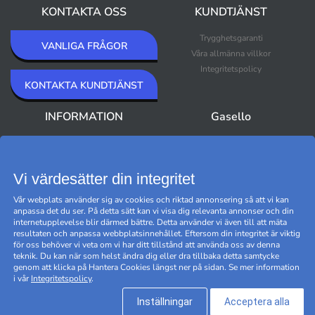
KONTAKTA OSS
KUNDTJÄNST
Trygghetsgaranti
VANLIGA FRÅGOR
Våra allmänna villkor
Integritetspolicy
KONTAKTA KUNDTJÄNST
INFORMATION
Gasello
Om Gasello
Nyheter
Nyhetsbrev
Bästsäljare
Premium Outlet
Vi värdesätter din integritet
Varumärken
Vår webplats använder sig av cookies och riktad annonsering så att vi kan
Black Friday
anpassa det du ser. På detta sätt kan vi visa dig relevanta annonser och din
Hantera cookies
internetupplevelse blir därmed bättre. Detta använder vi även till att mäta
resultaten och anpassa webbplatsinnehållet. Eftersom din integritet är viktig
för oss behöver vi veta om vi har ditt tillstånd att använda oss av denna
teknik. Du kan när som helst ändra dig eller dra tillbaka detta samtycke
genom att klicka på Hantera Cookies längst ner på sidan. Se mer information
i vår
Integritetspolicy
.
Inställningar
Acceptera alla