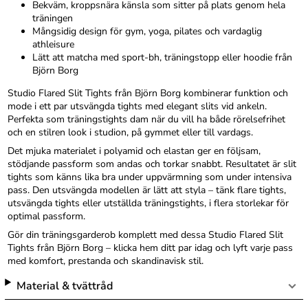
Bekväm, kroppsnära känsla som sitter på plats genom hela
träningen
Mångsidig design för gym, yoga, pilates och vardaglig
athleisure
Lätt att matcha med sport-bh, träningstopp eller hoodie från
Björn Borg
Studio Flared Slit Tights från Björn Borg kombinerar funktion och
mode i ett par utsvängda tights med elegant slits vid ankeln.
Perfekta som träningstights dam när du vill ha både rörelsefrihet
och en stilren look i studion, på gymmet eller till vardags.
Det mjuka materialet i polyamid och elastan ger en följsam,
stödjande passform som andas och torkar snabbt. Resultatet är slit
tights som känns lika bra under uppvärmning som under intensiva
pass. Den utsvängda modellen är lätt att styla – tänk flare tights,
utsvängda tights eller utställda träningstights, i flera storlekar för
optimal passform.
Gör din träningsgarderob komplett med dessa Studio Flared Slit
Tights från Björn Borg – klicka hem ditt par idag och lyft varje pass
med komfort, prestanda och skandinavisk stil.
Material & tvättråd