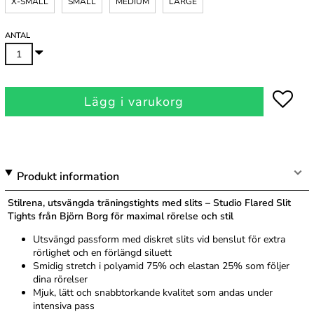
X-SMALL
SMALL
MEDIUM
LARGE
ANTAL
Lägg i varukorg
Produkt information
Stilrena, utsvängda träningstights med slits – Studio Flared Slit
Tights från Björn Borg för maximal rörelse och stil
Utsvängd passform med diskret slits vid benslut för extra
rörlighet och en förlängd siluett
Smidig stretch i polyamid 75% och elastan 25% som följer
dina rörelser
Mjuk, lätt och snabbtorkande kvalitet som andas under
intensiva pass