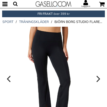
Logga in
FRI FRAKT
över 399 kr
SPORT
/
TRÄNINGSKLÄDER
/
BJÖRN BORG STUDIO FLARED SLIT TIGHTS