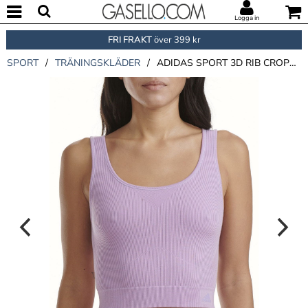
Logga in
FRI FRAKT
över 399 kr
SPORT
/
TRÄNINGSKLÄDER
/
ADIDAS SPORT 3D RIB CROPPED TOP