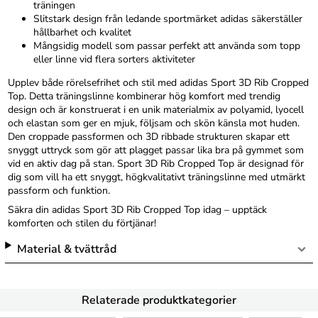
träningen
Slitstark design från ledande sportmärket adidas säkerställer
hållbarhet och kvalitet
Mångsidig modell som passar perfekt att använda som topp
eller linne vid flera sorters aktiviteter
Upplev både rörelsefrihet och stil med adidas Sport 3D Rib Cropped
Top. Detta träningslinne kombinerar hög komfort med trendig
design och är konstruerat i en unik materialmix av polyamid, lyocell
och elastan som ger en mjuk, följsam och skön känsla mot huden.
Den croppade passformen och 3D ribbade strukturen skapar ett
snyggt uttryck som gör att plagget passar lika bra på gymmet som
vid en aktiv dag på stan. Sport 3D Rib Cropped Top är designad för
dig som vill ha ett snyggt, högkvalitativt träningslinne med utmärkt
passform och funktion.
Säkra din adidas Sport 3D Rib Cropped Top idag – upptäck
komforten och stilen du förtjänar!
Material & tvättråd
Relaterade produktkategorier