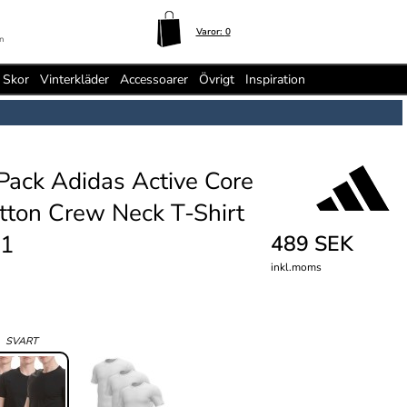
Varor:
0
n
Skor
Vinterkläder
Accessoarer
Övrigt
Inspiration
Pack Adidas Active Core
tton Crew Neck T-Shirt
1
489 SEK
inkl.moms
:
SVART