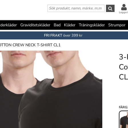
Logga i
derkläder
Graviditetskläder
Bad
Kläder
Träningskläder
Strumpor
FRI FRAKT
över 399 kr
OTTON CREW NECK T-SHIRT CL1
3-
Co
CL
FÄRG