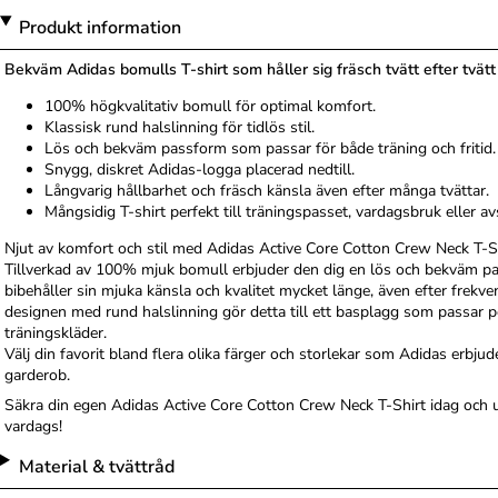
Produkt information
Bekväm Adidas bomulls T-shirt som håller sig fräsch tvätt efter tvätt
100% högkvalitativ bomull för optimal komfort.
Klassisk rund halslinning för tidlös stil.
Lös och bekväm passform som passar för både träning och fritid.
Snygg, diskret Adidas-logga placerad nedtill.
Långvarig hållbarhet och fräsch känsla även efter många tvättar.
Mångsidig T-shirt perfekt till träningspasset, vardagsbruk eller avs
Njut av komfort och stil med Adidas Active Core Cotton Crew Neck T-Shi
Tillverkad av 100% mjuk bomull erbjuder den dig en lös och bekväm pas
bibehåller sin mjuka känsla och kvalitet mycket länge, även efter frekv
designen med rund halslinning gör detta till ett basplagg som passar p
träningskläder.
Välj din favorit bland flera olika färger och storlekar som Adidas erbjude
garderob.
Säkra din egen Adidas Active Core Cotton Crew Neck T-Shirt idag och up
vardags!
Material & tvättråd