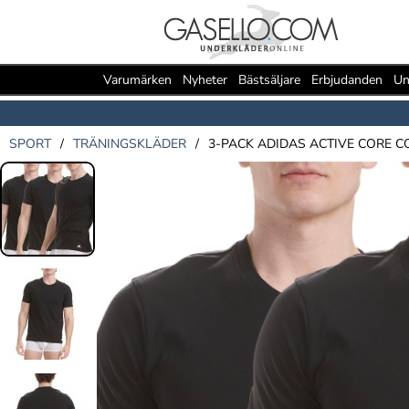
Varumärken
Nyheter
Bästsäljare
Erbjudanden
Un
SPORT
/
TRÄNINGSKLÄDER
/
3-PACK ADIDAS ACTIVE CORE C