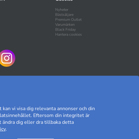
Nyheter
Bästsäljare
Premium Outlet
Varumärken
Black Friday
Hantera cookies
HANDLA TRYGGT
t kan vi visa dig relevanta annonser och din
atsinnehållet. Eftersom din integritet är
 ändra dig eller dra tillbaka detta
Kundomdöme på Prisjakt
icy
.
8,89/10
Läs våra omdömen»