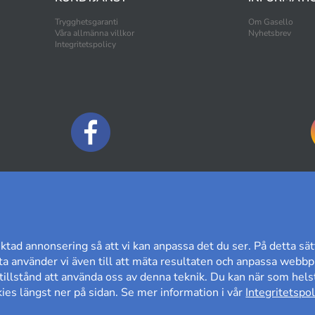
Trygghetsgaranti
Om Gasello
Våra allmänna villkor
Nyhetsbrev
Integritetspolicy
BETALNINGSALTERNATIV
ktad annonsering så att vi kan anpassa det du ser. På detta sät
a använder vi även till att mäta resultaten och anpassa webbpl
t tillstånd att använda oss av denna teknik. Du kan när som helst
es längst ner på sidan. Se mer information i vår
Integritetspol