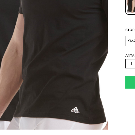
STOR
SM
ANTA