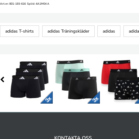
Art.nr: 801-193-616 SplId: 4A1M04 A
adidas T-shirts
adidas Träningskläder
adidas
adida
KONTAKTA OSS