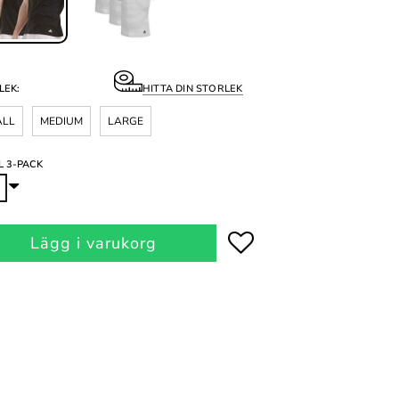
LEK:
HITTA DIN STORLEK
ALL
MEDIUM
LARGE
L 3-PACK
Lägg i varukorg