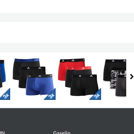
ON
Gasello