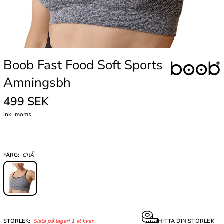
Boob Fast Food Soft Sports
Amningsbh
499 SEK
inkl.moms
FÄRG:
GRÅ
STORLEK:
Sista på lager! 1 st kvar.
HITTA DIN STORLEK