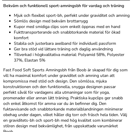
Bekväm och funktionell sport-amningsbh för vardag och träning
Mjuk och flexibel sport-bh, perfekt under graviditet och amning
Sömlös design med bekväm brottarrygg
Kupor med smidiga clips som enkelt öppnas med en hand
Fukttransporterande och snabbtorkande material för ökad
komfort
Stabila och justerbara axelband för individuell passform
Ger bra stöd vid lättare träning och daglig användning
Tillverkad i högkvalitativa material: Polyamid 58%, Polyester
37%, Elastan 5%
Fast Food Soft Sports Amningsbh från Boob är skapad för dig som
vill ha maximal komfort under graviditet och amning utan att
kompromissa med stöd och design. Den sömlösa, mjuka
konstruktionen och den funktionella, snygga designen passar
perfekt såväl för vardagens alla utmaningar som för yoga,
promenader eller annan lätt träning. Praktiska kupclips ger snabb
och enkel åtkomst för amma var du än befinner dig. Den
fuktavvisande och snabbtorkande materialblandningen minimerar
obehag under dagen, vilket håller dig torr och fräsch hela tiden. Välj
en graviditets-bh och sport-bh med hög kvalitet som kombinerar
stilren design med bekvämlighet, från uppskattade varumärket
Boob.