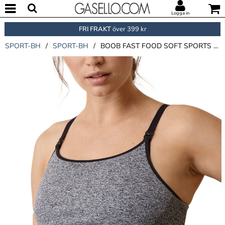
Logga in
FRI FRAKT
över 399 kr
SPORT-BH
/
SPORT-BH
/
BOOB FAST FOOD SOFT SPORTS AMNINGSBH