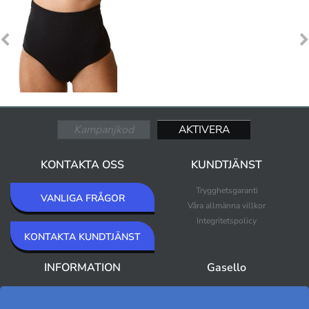
KONTAKTA OSS
KUNDTJÄNST
Trygghetsgaranti
VANLIGA FRÅGOR
Våra allmänna villkor
Integritetspolicy
KONTAKTA KUNDTJÄNST
INFORMATION
Gasello
Om Gasello
Nyheter
Nyhetsbrev
Bästsäljare