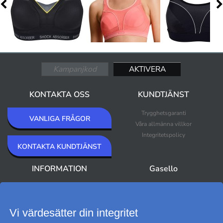
KONTAKTA OSS
KUNDTJÄNST
Trygghetsgaranti
VANLIGA FRÅGOR
Våra allmänna villkor
Integritetspolicy
KONTAKTA KUNDTJÄNST
INFORMATION
Gasello
Om Gasello
Nyheter
Nyhetsbrev
Bästsäljare
Premium Outlet
Vi värdesätter din integritet
Varumärken