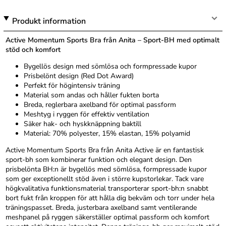
Produkt information
Active Momentum Sports Bra från Anita – Sport-BH med optimalt
stöd och komfort
Bygellös design med sömlösa och formpressade kupor
Prisbelönt design (Red Dot Award)
Perfekt för högintensiv träning
Material som andas och håller fukten borta
Breda, reglerbara axelband för optimal passform
Meshtyg i ryggen för effektiv ventilation
Säker hak- och hyskknäppning baktill
Material: 70% polyester, 15% elastan, 15% polyamid
Active Momentum Sports Bra från Anita Active är en fantastisk
sport-bh som kombinerar funktion och elegant design. Den
prisbelönta BH:n är bygellös med sömlösa, formpressade kupor
som ger exceptionellt stöd även i större kupstorlekar. Tack vare
högkvalitativa funktionsmaterial transporterar sport-bh:n snabbt
bort fukt från kroppen för att hålla dig bekväm och torr under hela
träningspasset. Breda, justerbara axelband samt ventilerande
meshpanel på ryggen säkerställer optimal passform och komfort