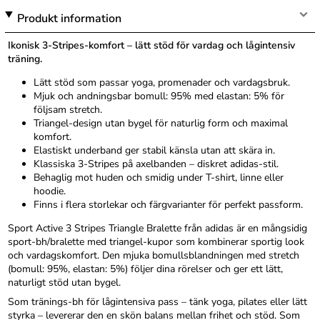
Produkt information
Ikonisk 3-Stripes-komfort – lätt stöd för vardag och lågintensiv
träning.
Lätt stöd som passar yoga, promenader och vardagsbruk.
Mjuk och andningsbar bomull: 95% med elastan: 5% för
följsam stretch.
Triangel-design utan bygel för naturlig form och maximal
komfort.
Elastiskt underband ger stabil känsla utan att skära in.
Klassiska 3-Stripes på axelbanden – diskret adidas-stil.
Behaglig mot huden och smidig under T-shirt, linne eller
hoodie.
Finns i flera storlekar och färgvarianter för perfekt passform.
Sport Active 3 Stripes Triangle Bralette från adidas är en mångsidig
sport-bh/bralette med triangel-kupor som kombinerar sportig look
och vardagskomfort. Den mjuka bomullsblandningen med stretch
(bomull: 95%, elastan: 5%) följer dina rörelser och ger ett lätt,
naturligt stöd utan bygel.
Som tränings-bh för lågintensiva pass – tänk yoga, pilates eller lätt
styrka – levererar den en skön balans mellan frihet och stöd. Som