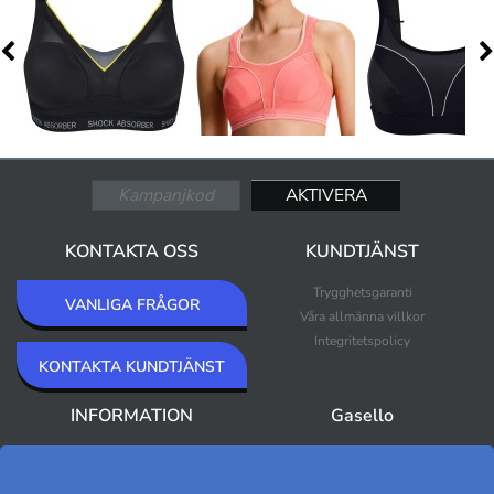
KONTAKTA OSS
KUNDTJÄNST
Trygghetsgaranti
VANLIGA FRÅGOR
Våra allmänna villkor
Integritetspolicy
KONTAKTA KUNDTJÄNST
INFORMATION
Gasello
Om Gasello
Nyheter
Nyhetsbrev
Bästsäljare