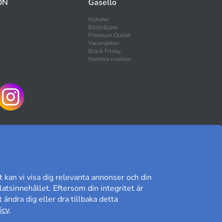
ON
Gasello
Nyheter
Bästsäljare
Premium Outlet
Varumärken
Black Friday
Hantera cookies
HANDLA TRYGGT
t kan vi visa dig relevanta annonser och din
atsinnehållet. Eftersom din integritet är
 ändra dig eller dra tillbaka detta
Kundomdöme på Prisjakt
icy
.
8,89/10
Läs våra omdömen»