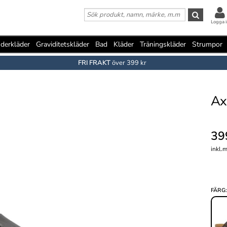
Logga i
derkläder
Graviditetskläder
Bad
Kläder
Träningskläder
Strumpor
FRI FRAKT
över 399 kr
Ax
39
inkl.
FÄRG