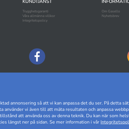
KUNDTJÄNST
INFORMATI
Trygghetsgaranti
Om Gasello
Våra allmänna villkor
Nyhetsbrev
Integritetspolicy
BETALNINGSALTERNATIV
ktad annonsering så att vi kan anpassa det du ser. På detta sät
a använder vi även till att mäta resultaten och anpassa webbpl
t tillstånd att använda oss av denna teknik. Du kan när som helst
es längst ner på sidan. Se mer information i vår
Integritetspol