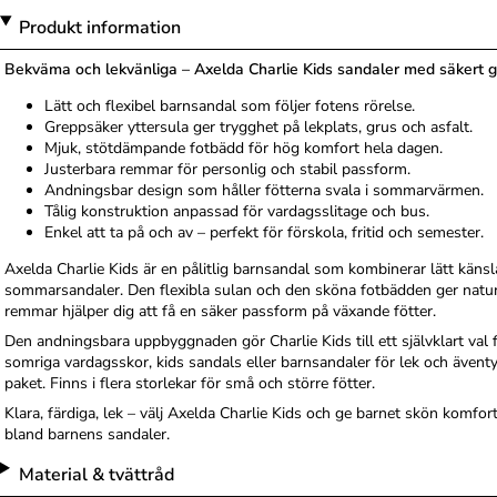
Produkt information
Bekväma och lekvänliga – Axelda Charlie Kids sandaler med säkert gr
Lätt och flexibel barnsandal som följer fotens rörelse.
Greppsäker yttersula ger trygghet på lekplats, grus och asfalt.
Mjuk, stötdämpande fotbädd för hög komfort hela dagen.
Justerbara remmar för personlig och stabil passform.
Andningsbar design som håller fötterna svala i sommarvärmen.
Tålig konstruktion anpassad för vardagsslitage och bus.
Enkel att ta på och av – perfekt för förskola, fritid och semester.
Axelda Charlie Kids är en pålitlig barnsandal som kombinerar lätt känsl
sommarsandaler. Den flexibla sulan och den sköna fotbädden ger natur
remmar hjälper dig att få en säker passform på växande fötter.
Den andningsbara uppbyggnaden gör Charlie Kids till ett självklart val
somriga vardagsskor, kids sandals eller barnsandaler för lek och äventyr
paket. Finns i flera storlekar för små och större fötter.
Klara, färdiga, lek – välj Axelda Charlie Kids och ge barnet skön komfo
bland barnens sandaler.
Material & tvättråd