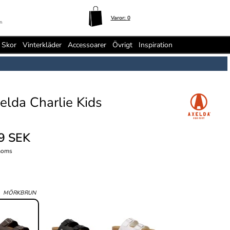
Varor:
0
n
Skor
Vinterkläder
Accessoarer
Övrigt
Inspiration
elda Charlie Kids
9 SEK
moms
:
MÖRKBRUN