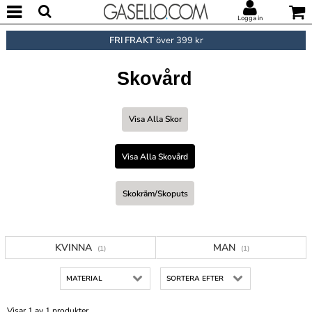
Logga in
FRI FRAKT
över 399 kr
Skovård
Visa Alla Skor
Visa Alla Skovård
Skokräm/skoputs
KVINNA
MAN
(1)
(1)
MATERIAL
SORTERA EFTER
Visar 1 av 1 produkter