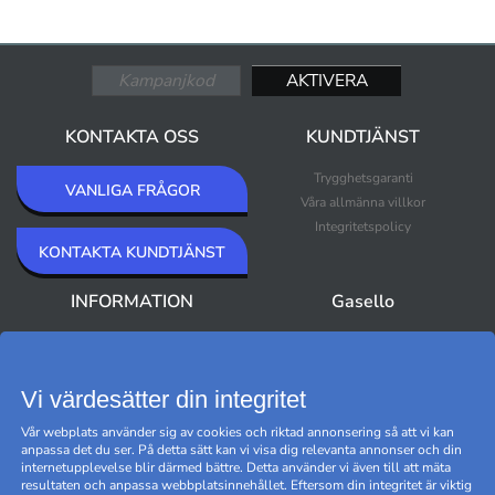
KONTAKTA OSS
KUNDTJÄNST
Trygghetsgaranti
VANLIGA FRÅGOR
Våra allmänna villkor
Integritetspolicy
KONTAKTA KUNDTJÄNST
INFORMATION
Gasello
Om Gasello
Nyheter
Nyhetsbrev
Bästsäljare
Premium Outlet
Vi värdesätter din integritet
Varumärken
Vår webplats använder sig av cookies och riktad annonsering så att vi kan
Black Friday
anpassa det du ser. På detta sätt kan vi visa dig relevanta annonser och din
Hantera cookies
internetupplevelse blir därmed bättre. Detta använder vi även till att mäta
resultaten och anpassa webbplatsinnehållet. Eftersom din integritet är viktig