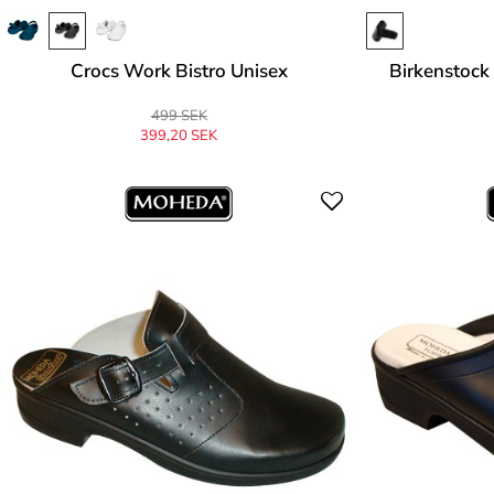
Crocs Work Bistro Unisex
Birkenstock 
499 SEK
399,20 SEK
Ursprungligen
499 SEK
-20%