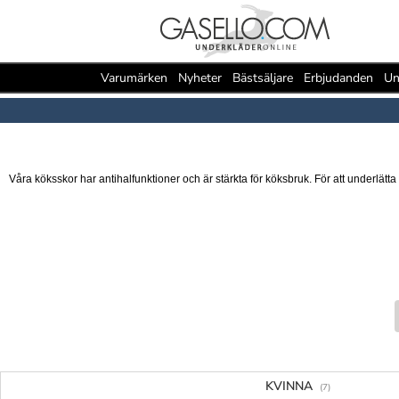
Varumärken
Nyheter
Bästsäljare
Erbjudanden
Un
Våra köksskor har antihalfunktioner och är stärkta för köksbruk. För att underlät
KVINNA
(7)