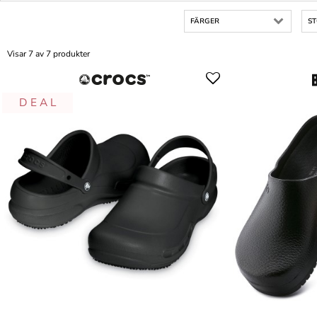
FÄRGER
S
Visar 7 av 7 produkter
D E A L