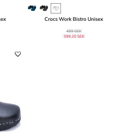
sex
Crocs Work Bistro Unisex
499 SEK
399,20 SEK
Ursprungligen
499 SEK
-20%