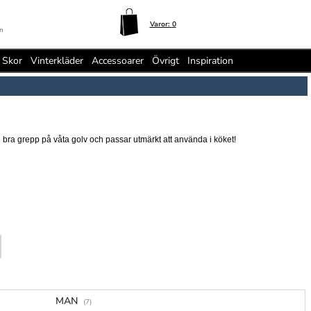
Varor:
0
n
Skor
Vinterkläder
Accessoarer
Övrigt
Inspiration
 bra grepp på våta golv och passar utmärkt att använda i köket!
MAN
(7)