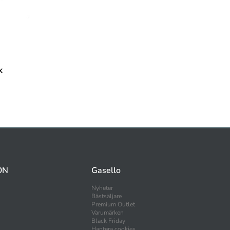
x
ON
Gasello
Nyheter
Bästsäljare
Premium Outlet
Varumärken
Black Friday
Hantera cookies