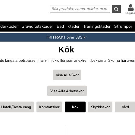
Logga i
derkläder
Graviditetskläder
Bad
Kläder
Träningskläder
Strumpor
FRI FRAKT
över 399 kr
Kök
ta de långa arbetspassen har vi mjuktofflor som är extremt bekväma. Skorna har även
Visa Alla Skor
Visa Alla Arbetsskor
Hotell/restaurang
Komfortskor
Kök
Skyddsskor
Vård