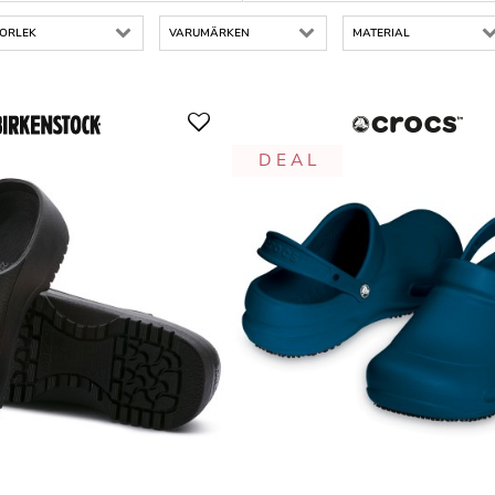
TORLEK
VARUMÄRKEN
MATERIAL
D E A L