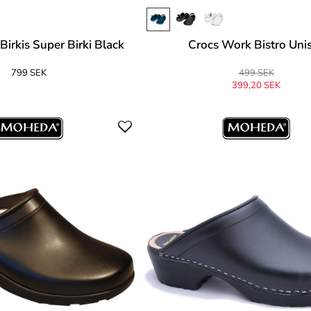
Birkis Super Birki Black
Crocs Work Bistro Uni
799 SEK
499 SEK
399,20 SEK
Ursprungligen
499 SEK
-20%