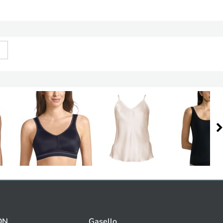
ON
Gasello