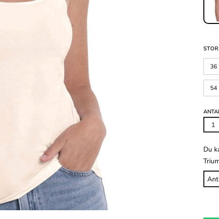
STOR
36
54
ANTA
Du k
Triu