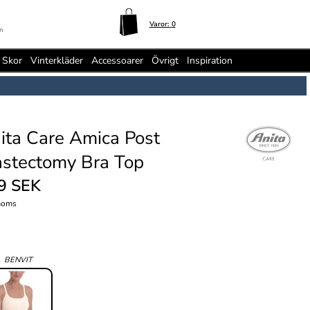
Varor:
0
n
Skor
Vinterkläder
Accessoarer
Övrigt
Inspiration
ita Care Amica Post
stectomy Bra Top
9 SEK
moms
:
BENVIT