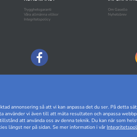
Trygghetsgaranti
Om Gasello
Våra allmänna villkor
Nyhetsbrev
Integritetspolicy
BETALNINGSALTERNATIV
ktad annonsering så att vi kan anpassa det du ser. På detta sät
a använder vi även till att mäta resultaten och anpassa webbpl
t tillstånd att använda oss av denna teknik. Du kan när som helst
es längst ner på sidan. Se mer information i vår
Integritetspol