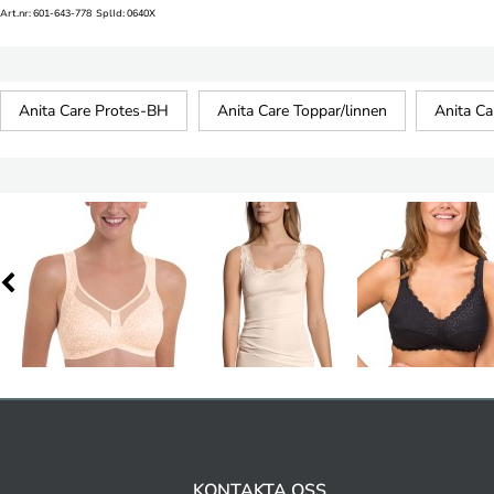
Art.nr: 601-643-778 SplId: 0640X
Anita Care Protes-BH
Anita Care Toppar/linnen
Anita C
KONTAKTA OSS