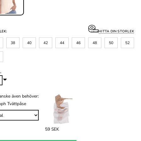
LEK:
HITTA DIN STORLEK
38
40
42
44
46
48
50
52
L
anske även behöver:
mph Tvättpåse
59 SEK