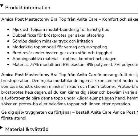
Produkt information
Amica Post Mastectomy Bra Top från Anita Care – Komfort och säker
Mjuk och följsam modal-blandning för känslig hud
Dubbel ficka för bröstprotes ger säker placering
Sömlös design minskar tryck och irritation
Moderiktig toppmodell för vardag och avkoppling
Bred resår under bysten ger extra stöd och trygghet
Andningsaktiva material – optimal komfort hela dagen
Material: 77% modalfiber, 8% elastan, 8% polyamid, 7% polyeste
Amica Post Mastectomy Bra Top från Anita Care
är omsorgsfullt desi
bröstoperation. Den mjuka modalblandningen är skonsam mot huden o
sömlösa konstruktionen minskar friktion och hudirritationer. Protes-bhe
bröstprotes hela dagen, så du kan känna dig säker och bekväm i varje s
självförtroende bära denna topp under kläder eller på egen hand, hemm
söker en protes-bh eller bekväma toppar och linnen efter operation.
Ge dig själv tryggheten du förtjänar – beställ Anita Care Amica Pos
första stund!
Material & tvättråd