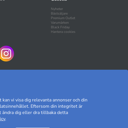
Nyheter
Bästsäljare
Premium Outlet
Varumärken
Black Friday
Hantera cookies
HANDLA TRYGGT
t kan vi visa dig relevanta annonser och din
atsinnehållet. Eftersom din integritet är
 ändra dig eller dra tillbaka detta
Kundomdöme på Prisjakt
icy
.
8,89/10
Läs våra omdömen»