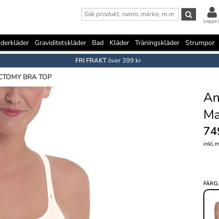
Logga i
derkläder
Graviditetskläder
Bad
Kläder
Träningskläder
Strumpor
FRI FRAKT
över 399 kr
CTOMY BRA TOP
An
Ma
74
inkl.
FÄRG