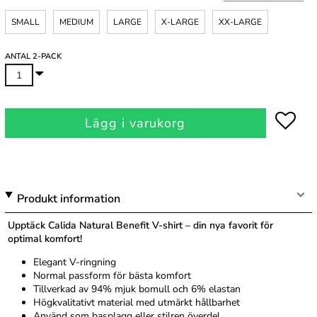
SMALL
MEDIUM
LARGE
X-LARGE
XX-LARGE
ANTAL 2-PACK
Lägg i varukorg
Produkt information
Upptäck Calida Natural Benefit V-shirt – din nya favorit för
optimal komfort!
Elegant V-ringning
Normal passform för bästa komfort
Tillverkad av 94% mjuk bomull och 6% elastan
Högkvalitativt material med utmärkt hållbarhet
Använd som basplagg eller stilren överdel