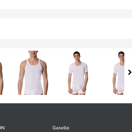
ON
Gasello