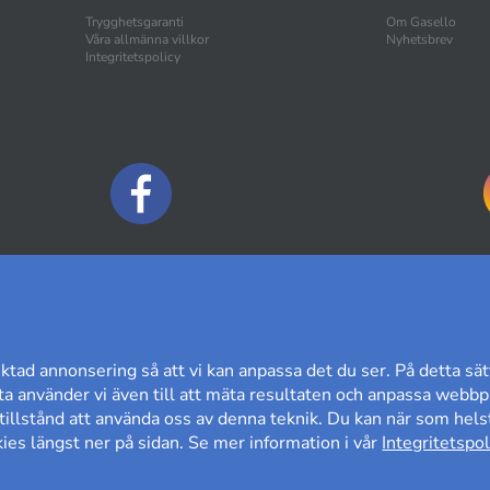
Trygghetsgaranti
Om Gasello
Våra allmänna villkor
Nyhetsbrev
Integritetspolicy
BETALNINGSALTERNATIV
ktad annonsering så att vi kan anpassa det du ser. På detta sät
a använder vi även till att mäta resultaten och anpassa webbpl
t tillstånd att använda oss av denna teknik. Du kan när som helst
es längst ner på sidan. Se mer information i vår
Integritetspol
60 DAGARS ÖPPET KÖP