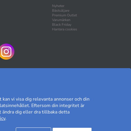
Nyheter
Bästsäljare
Premium Outlet
Varumärken
Black Friday
Hantera cookies
HANDLA TRYGGT
t kan vi visa dig relevanta annonser och din
atsinnehållet. Eftersom din integritet är
 ändra dig eller dra tillbaka detta
Kundomdöme på Prisjakt
icy
.
8,89/10
Läs våra omdömen»