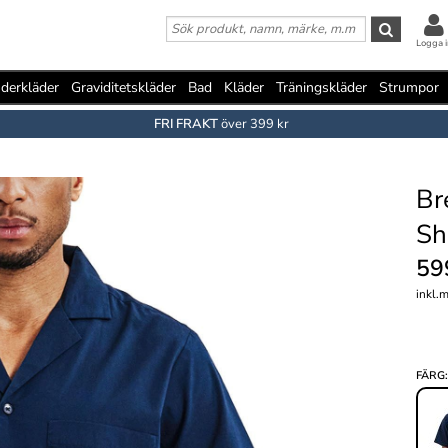
Logga i
derkläder
Graviditetskläder
Bad
Kläder
Träningskläder
Strumpor
FRI FRAKT
över 399 kr
Br
Sh
59
inkl.
FÄRG