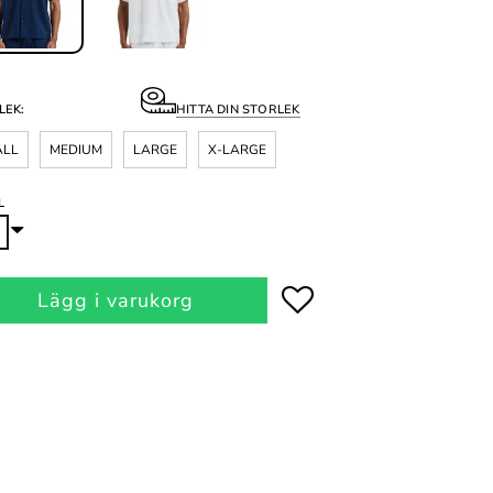
LEK:
HITTA DIN STORLEK
ALL
MEDIUM
LARGE
X-LARGE
L
Lägg i varukorg