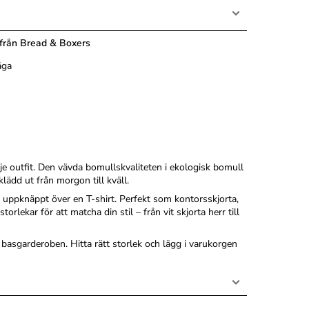
t från Bread & Boxers
åga
e outfit. Den vävda bomullskvaliteten i ekologisk bomull
lädd ut från morgon till kväll.
 uppknäppt över en T-shirt. Perfekt som kontorsskjorta,
torlekar för att matcha din stil – från vit skjorta herr till
 basgarderoben. Hitta rätt storlek och lägg i varukorgen