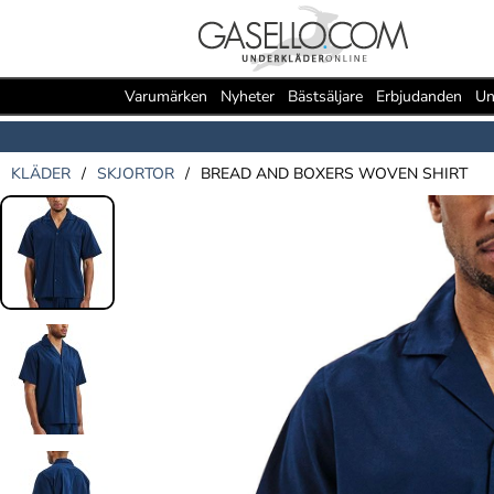
Varumärken
Nyheter
Bästsäljare
Erbjudanden
Un
KLÄDER
/
SKJORTOR
/
BREAD AND BOXERS WOVEN SHIRT