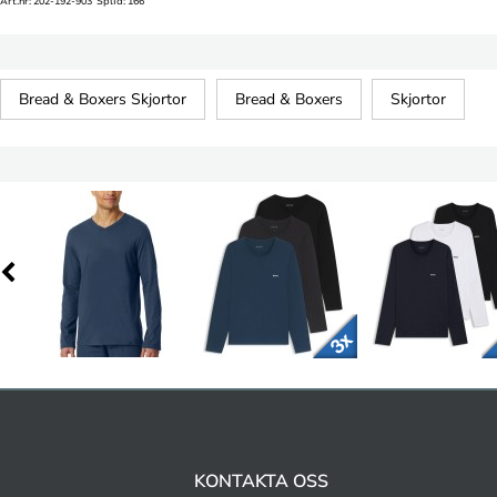
Art.nr: 202-192-903 SplId: 166
Bread & Boxers Skjortor
Bread & Boxers
Skjortor
KONTAKTA OSS