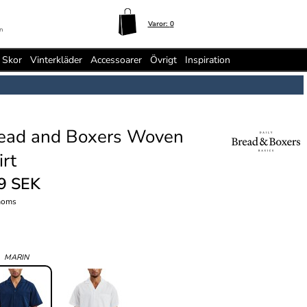
Varor:
0
n
Skor
Vinterkläder
Accessoarer
Övrigt
Inspiration
ead and Boxers Woven
irt
9 SEK
moms
:
MARIN