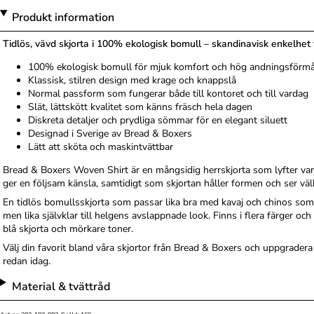
Produkt information
Tidlös, vävd skjorta i 100% ekologisk bomull – skandinavisk enkelhe
100% ekologisk bomull för mjuk komfort och hög andningsförm
Klassisk, stilren design med krage och knappslå
Normal passform som fungerar både till kontoret och till vardag
Slät, lättskött kvalitet som känns fräsch hela dagen
Diskreta detaljer och prydliga sömmar för en elegant siluett
Designad i Sverige av Bread & Boxers
Lätt att sköta och maskintvättbar
Bread & Boxers Woven Shirt är en mångsidig herrskjorta som lyfter varj
ger en följsam känsla, samtidigt som skjortan håller formen och ser välk
En tidlös bomullsskjorta som passar lika bra med kavaj och chinos som
men lika självklar till helgens avslappnade look. Finns i flera färger och s
blå skjorta och mörkare toner.
Välj din favorit bland våra skjortor från Bread & Boxers och uppgradera
redan idag.
Material & tvättråd