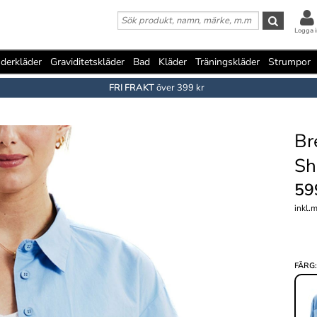
Logga i
derkläder
Graviditetskläder
Bad
Kläder
Träningskläder
Strumpor
FRI FRAKT
över 399 kr
Br
Sh
59
inkl.
FÄRG