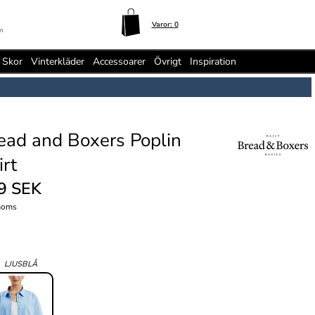
Varor:
0
n
Skor
Vinterkläder
Accessoarer
Övrigt
Inspiration
ead and Boxers Poplin
irt
9 SEK
moms
:
LJUSBLÅ