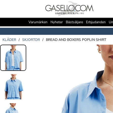
Varumärken
Nyheter
Bästsäljare
Erbjudanden
Un
KLÄDER
/
SKJORTOR
/
BREAD AND BOXERS POPLIN SHIRT