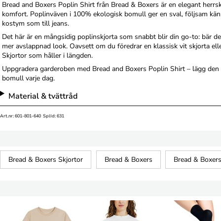
Bread and Boxers Poplin Shirt från Bread & Boxers är en elegant herrs
komfort. Poplinväven i 100% ekologisk bomull ger en sval, följsam känsla
kostym som till jeans.
Det här är en mångsidig poplinskjorta som snabbt blir din go-to: bär de
mer avslappnad look. Oavsett om du föredrar en klassisk vit skjorta elle
Skjortor som håller i längden.
Uppgradera garderoben med Bread and Boxers Poplin Shirt – lägg den i
bomull varje dag.
Material & tvättråd
Art.nr: 601-801-640 SplId: 631
Bread & Boxers Skjortor
Bread & Boxers
Bread & Boxer