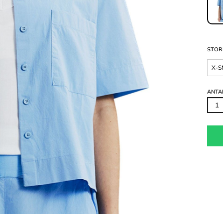
STOR
X-S
ANTA