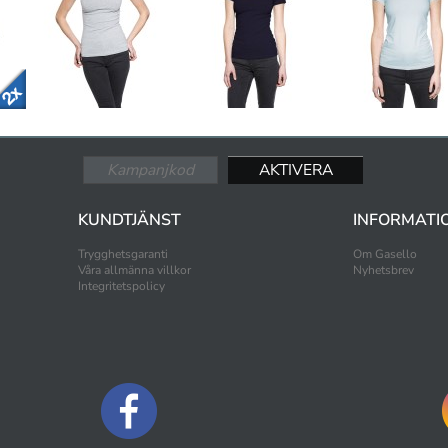
KUNDTJÄNST
INFORMATI
Trygghetsgaranti
Om Gasello
Våra allmänna villkor
Nyhetsbrev
Integritetspolicy