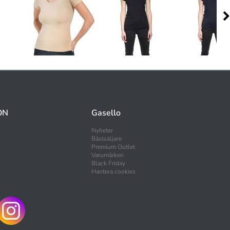
ON
Gasello
Nyheter
Bästsäljare
Premium Outlet
Varumärken
Black Friday
Hantera cookies