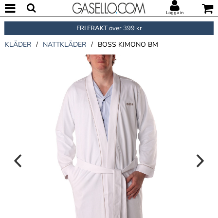
Logga in
FRI FRAKT
över 399 kr
KLÄDER
/
NATTKLÄDER
/
BOSS KIMONO BM