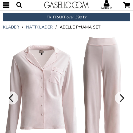
Logga in
FRI FRAKT
över 399 kr
KLÄDER
/
NATTKLÄDER
/
ABELLE PYJAMA SET