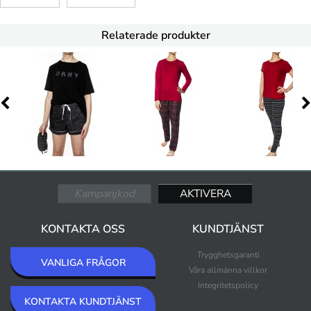
Relaterade produkter
KONTAKTA OSS
KUNDTJÄNST
Trygghetsgaranti
VANLIGA FRÅGOR
Våra allmänna villkor
Integritetspolicy
KONTAKTA KUNDTJÄNST