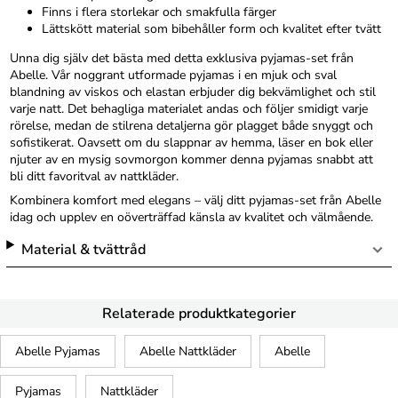
Finns i flera storlekar och smakfulla färger
Lättskött material som bibehåller form och kvalitet efter tvätt
Unna dig själv det bästa med detta exklusiva pyjamas-set från
Abelle. Vår noggrant utformade pyjamas i en mjuk och sval
blandning av viskos och elastan erbjuder dig bekvämlighet och stil
varje natt. Det behagliga materialet andas och följer smidigt varje
rörelse, medan de stilrena detaljerna gör plagget både snyggt och
sofistikerat. Oavsett om du slappnar av hemma, läser en bok eller
njuter av en mysig sovmorgon kommer denna pyjamas snabbt att
bli ditt favoritval av nattkläder.
Kombinera komfort med elegans – välj ditt pyjamas-set från Abelle
idag och upplev en oöverträffad känsla av kvalitet och välmående.
Material & tvättråd
Relaterade produktkategorier
Abelle Pyjamas
Abelle Nattkläder
Abelle
Pyjamas
Nattkläder