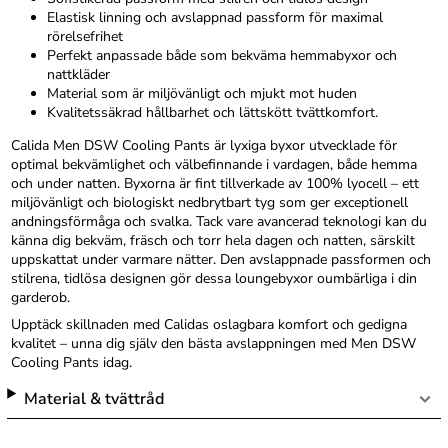
Elastisk linning och avslappnad passform för maximal
rörelsefrihet
Perfekt anpassade både som bekväma hemmabyxor och
nattkläder
Material som är miljövänligt och mjukt mot huden
Kvalitetssäkrad hållbarhet och lättskött tvättkomfort.
Calida Men DSW Cooling Pants är lyxiga byxor utvecklade för
optimal bekvämlighet och välbefinnande i vardagen, både hemma
och under natten. Byxorna är fint tillverkade av 100% lyocell – ett
miljövänligt och biologiskt nedbrytbart tyg som ger exceptionell
andningsförmåga och svalka. Tack vare avancerad teknologi kan du
känna dig bekväm, fräsch och torr hela dagen och natten, särskilt
uppskattat under varmare nätter. Den avslappnade passformen och
stilrena, tidlösa designen gör dessa loungebyxor oumbärliga i din
garderob.
Upptäck skillnaden med Calidas oslagbara komfort och gedigna
kvalitet – unna dig själv den bästa avslappningen med Men DSW
Cooling Pants idag.
Material & tvättråd