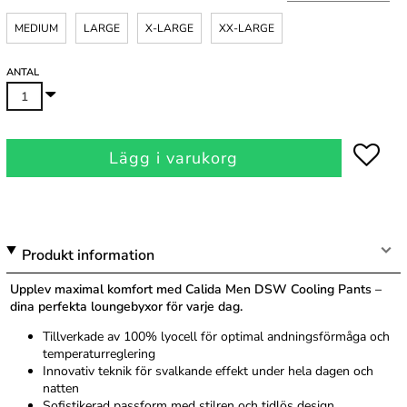
MEDIUM
LARGE
X-LARGE
XX-LARGE
ANTAL
Lägg i varukorg
Produkt information
Upplev maximal komfort med Calida Men DSW Cooling Pants –
dina perfekta loungebyxor för varje dag.
Tillverkade av 100% lyocell för optimal andningsförmåga och
temperaturreglering
Innovativ teknik för svalkande effekt under hela dagen och
natten
Sofistikerad passform med stilren och tidlös design