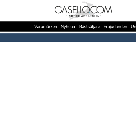
Varumärken
Nyheter
Bästsäljare
Erbjudanden
Un