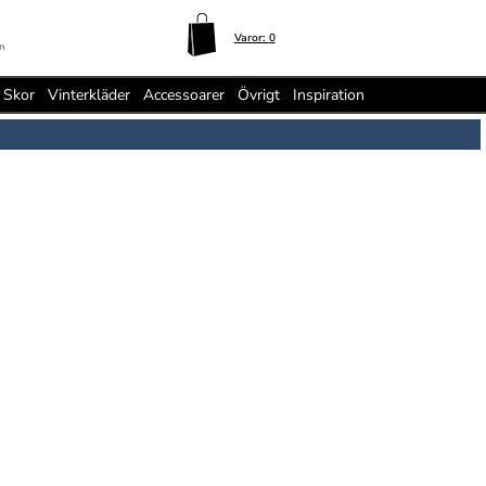
Varor:
0
n
Skor
Vinterkläder
Accessoarer
Övrigt
Inspiration