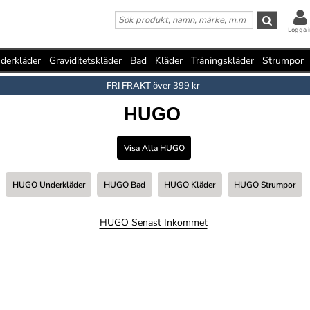
Logga i
derkläder
Graviditetskläder
Bad
Kläder
Träningskläder
Strumpor
FRI FRAKT
över 399 kr
HUGO
Visa Alla HUGO
HUGO Underkläder
HUGO Bad
HUGO Kläder
HUGO Strumpor
HUGO Senast Inkommet