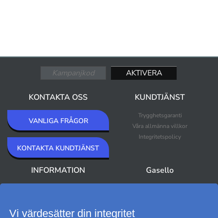
KONTAKTA OSS
KUNDTJÄNST
Trygghetsgaranti
VANLIGA FRÅGOR
Våra allmänna villkor
Integritetspolicy
KONTAKTA KUNDTJÄNST
INFORMATION
Gasello
Om Gasello
Nyheter
Nyhetsbrev
Bästsäljare
Premium Outlet
Vi värdesätter din integritet