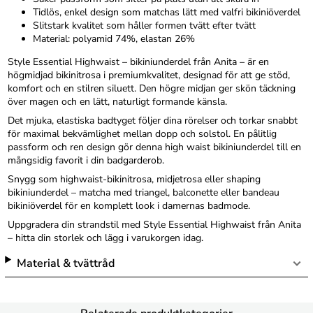
Tidlös, enkel design som matchas lätt med valfri bikiniöverdel
Slitstark kvalitet som håller formen tvätt efter tvätt
Material: polyamid 74%, elastan 26%
Style Essential Highwaist – bikiniunderdel från Anita – är en
högmidjad bikinitrosa i premiumkvalitet, designad för att ge stöd,
komfort och en stilren siluett. Den högre midjan ger skön täckning
över magen och en lätt, naturligt formande känsla.
Det mjuka, elastiska badtyget följer dina rörelser och torkar snabbt
för maximal bekvämlighet mellan dopp och solstol. En pålitlig
passform och ren design gör denna high waist bikiniunderdel till en
mångsidig favorit i din badgarderob.
Snygg som highwaist-bikinitrosa, midjetrosa eller shaping
bikiniunderdel – matcha med triangel, balconette eller bandeau
bikiniöverdel för en komplett look i damernas badmode.
Uppgradera din strandstil med Style Essential Highwaist från Anita
– hitta din storlek och lägg i varukorgen idag.
Material & tvättråd