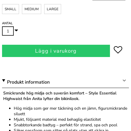
SMALL
MEDIUM
LARGE
ANTAL
Lägg i varukorg
Produkt information
Smickrande hög midja och suverän komfort – Style Essential
Highwaist från Anita lyfter din bikinilook.
Hög midja som ger mer täckning och en jämn, figur­smickrande
siluett
Mjukt, följsamt material med behaglig elasticitet
Snabbtorkande badtyg – perfekt för strand, spa och pool
Säker passform som sitter på plats utan att skära in