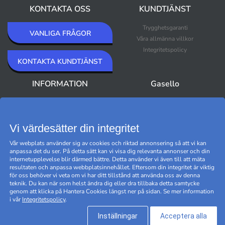
KONTAKTA OSS
KUNDTJÄNST
Trygghetsgaranti
VANLIGA FRÅGOR
Våra allmänna villkor
Integritetspolicy
KONTAKTA KUNDTJÄNST
INFORMATION
Gasello
Om Gasello
Nyheter
Nyhetsbrev
Bästsäljare
Premium Outlet
Vi värdesätter din integritet
Varumärken
Vår webplats använder sig av cookies och riktad annonsering så att vi kan
Black Friday
anpassa det du ser. På detta sätt kan vi visa dig relevanta annonser och din
Hantera cookies
internetupplevelse blir därmed bättre. Detta använder vi även till att mäta
resultaten och anpassa webbplatsinnehållet. Eftersom din integritet är viktig
för oss behöver vi veta om vi har ditt tillstånd att använda oss av denna
teknik. Du kan när som helst ändra dig eller dra tillbaka detta samtycke
genom att klicka på Hantera Cookies längst ner på sidan. Se mer information
i vår
Integritetspolicy
.
Inställningar
Acceptera alla