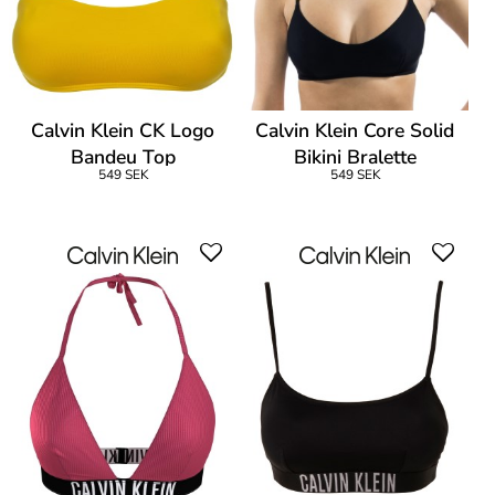
Calvin Klein CK Logo
Calvin Klein Core Solid
Bandeu Top
Bikini Bralette
549 SEK
549 SEK