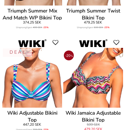
Triumph Summer Mix
Triumph Summer Twist
And Match WP Bikini Top
Bikini Top
374,25 SEK
479,25 SEK
Ursprungligen
499 SEK
-25%
Ursprungligen
639 SEK
-25%
D E A L
-20
%
Wiki Adjustable Bikini
Wiki Jamaica Adjustable
Top
Bikini Top
447,20 SEK
599 SEK
479,20 SEK
Ursprungligen
559 SEK
-20%