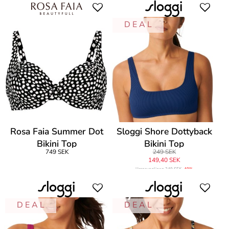
D E A L
Rosa Faia Summer Dot
Sloggi Shore Dottyback
Bikini Top
Bikini Top
749 SEK
249 SEK
149,40 SEK
Ursprungligen
249 SEK
-40%
D E A L
D E A L