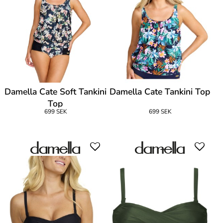
Damella Cate Soft Tankini
Damella Cate Tankini Top
Top
699 SEK
699 SEK