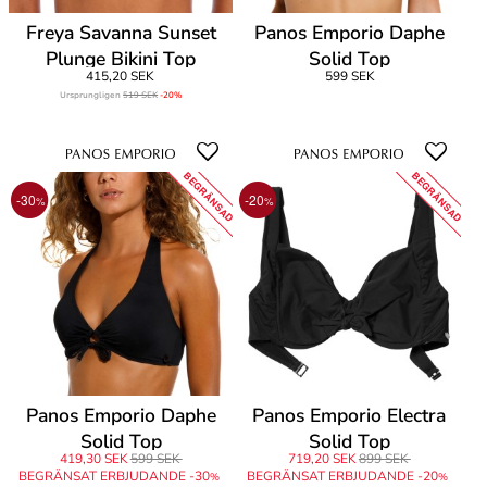
Freya Savanna Sunset
Panos Emporio Daphe
Plunge Bikini Top
Solid Top
415,20 SEK
599 SEK
Ursprungligen
519 SEK
-20%
BEGRÄNSAD
BEGRÄNSAD
-30
-20
%
%
Panos Emporio Daphe
Panos Emporio Electra
Solid Top
Solid Top
419,30 SEK
599 SEK
719,20 SEK
899 SEK
BEGRÄNSAT ERBJUDANDE -30
BEGRÄNSAT ERBJUDANDE -20
%
%