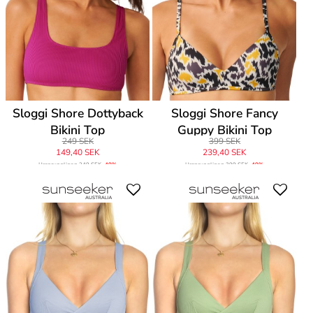
Sloggi Shore Dottyback
Sloggi Shore Fancy
Bikini Top
Guppy Bikini Top
249 SEK
399 SEK
149,40 SEK
239,40 SEK
Ursprungligen
249 SEK
-40%
Ursprungligen
399 SEK
-40%