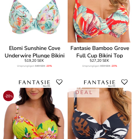
Elomi Sunshine Cove
Fantasie Bamboo Grove
Underwire Plunge Bikini
Full Cup Bikini Top
519,20 SEK
527,20 SEK
Top
Ursprungligen
649 SEK
-20%
Ursprungligen
659 SEK
-20%
D E A L
-20
%