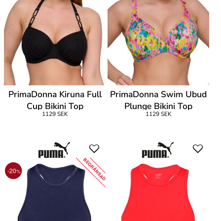
PrimaDonna Kiruna Full
PrimaDonna Swim Ubud
Cup Bikini Top
Plunge Bikini Top
1129 SEK
1129 SEK
BEGRÄNSAD
-20
%