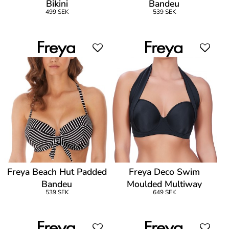
Bikini
Bandeu
499 SEK
539 SEK
Freya Beach Hut Padded
Freya Deco Swim
Bandeu
Moulded Multiway
539 SEK
649 SEK
Bandeau