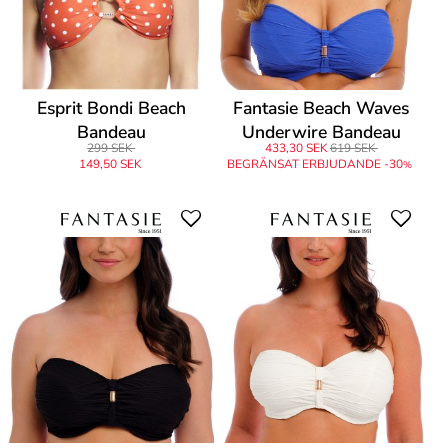
Esprit Bondi Beach
Fantasie Beach Waves
Bandeau
Underwire Bandeau
299 SEK
433,30 SEK
619 SEK
Bikini
149,50 SEK
BEGRÄNSAT ERBJUDANDE -30
%