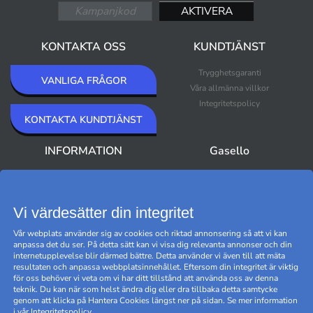
KONTAKTA OSS
KUNDTJÄNST
Trygghetsgaranti
VANLIGA FRÅGOR
Våra allmänna villkor
Integritetspolicy
KONTAKTA KUNDTJÄNST
INFORMATION
Gasello
Om Gasello
Nyheter
Nyhetsbrev
Bästsäljare
Premium Outlet
Vi värdesätter din integritet
Varumärken
Vår webplats använder sig av cookies och riktad annonsering så att vi kan
Black Friday
anpassa det du ser. På detta sätt kan vi visa dig relevanta annonser och din
Hantera cookies
internetupplevelse blir därmed bättre. Detta använder vi även till att mäta
resultaten och anpassa webbplatsinnehållet. Eftersom din integritet är viktig
för oss behöver vi veta om vi har ditt tillstånd att använda oss av denna
teknik. Du kan när som helst ändra dig eller dra tillbaka detta samtycke
genom att klicka på Hantera Cookies längst ner på sidan. Se mer information
i vår
Integritetspolicy
.