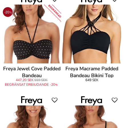
BEGRÄNSAD
-20
%
Freya Jewel Cove Padded
Freya Macrame Padded
Bandeau
Bandeau Bikini Top
447,20 SEK
559 SEK
649 SEK
BEGRÄNSAT ERBJUDANDE -20
%