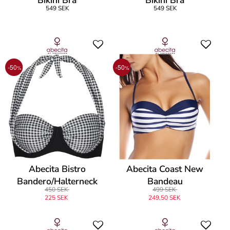
Bikini Bra
Bikini Bra
549 SEK
549 SEK
-50
-50
%
%
Abecita Bistro
Abecita Coast New
Bandero/Halterneck
Bandeau
450 SEK
499 SEK
225 SEK
249,50 SEK