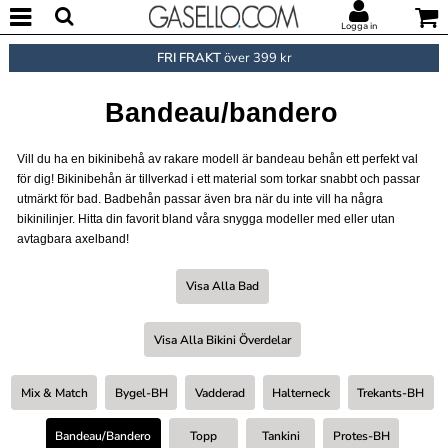
Logga in
FRI FRAKT
över 399 kr
Bandeau/bandero
Vill du ha en bikinibehå av rakare modell är bandeau behån ett perfekt val
för dig! Bikinibehån är tillverkad i ett material som torkar snabbt och passar
utmärkt för bad. Badbehån passar även bra när du inte vill ha några
bikinilinjer. Hitta din favorit bland våra snygga modeller med eller utan
avtagbara axelband!
Visa Alla Bad
Visa Alla Bikini Överdelar
Mix & Match
Bygel-BH
Vadderad
Halterneck
Trekants-BH
Bandeau/bandero
Topp
Tankini
Protes-BH