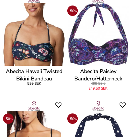
-50
%
Abecita Hawaii Twisted
Abecita Paisley
Bikini Bandeau
Bandero/Halterneck
599 SEK
499 SEK
249,50 SEK
-50
-50
%
%