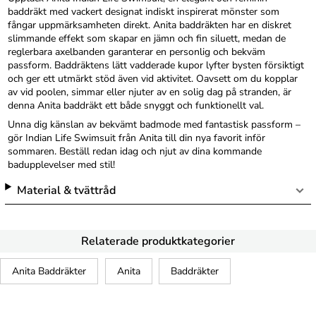
baddräkt med vackert designat indiskt inspirerat mönster som
fångar uppmärksamheten direkt. Anita baddräkten har en diskret
slimmande effekt som skapar en jämn och fin siluett, medan de
reglerbara axelbanden garanterar en personlig och bekväm
passform. Baddräktens lätt vadderade kupor lyfter bysten försiktigt
och ger ett utmärkt stöd även vid aktivitet. Oavsett om du kopplar
av vid poolen, simmar eller njuter av en solig dag på stranden, är
denna Anita baddräkt ett både snyggt och funktionellt val.
Unna dig känslan av bekvämt badmode med fantastisk passform –
gör Indian Life Swimsuit från Anita till din nya favorit inför
sommaren. Beställ redan idag och njut av dina kommande
badupplevelser med stil!
Material & tvättråd
Relaterade produktkategorier
Anita Baddräkter
Anita
Baddräkter