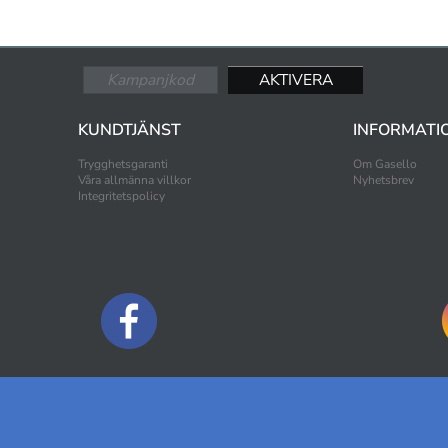
KUNDTJÄNST
INFORMATI
Trygghetsgaranti
Om Gasello
Våra allmänna villkor
Nyhetsbrev
Integritetspolicy
BETALNINGSALTERNATIV