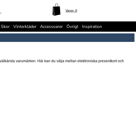
Varor:
0
n
Skor
Vinterkläder
Accessoarer
Övrigt
Inspiration
r av välkända varumärken. Här kan du välja mellan elektroniska presentkort och