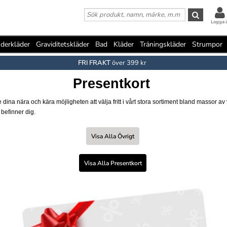
Logga i
derkläder
Graviditetskläder
Bad
Kläder
Träningskläder
Strumpor
FRI FRAKT
över 399 kr
Presentkort
 Ge dina nära och kära möjligheten att välja fritt i vårt stora sortiment bland masso
 befinner dig.
Visa Alla Övrigt
Visa Alla Presentkort