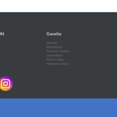
ON
Gasello
Nyheter
Bästsäljare
Premium Outlet
Varumärken
Black Friday
Hantera cookies
HANDLA TRYGGT